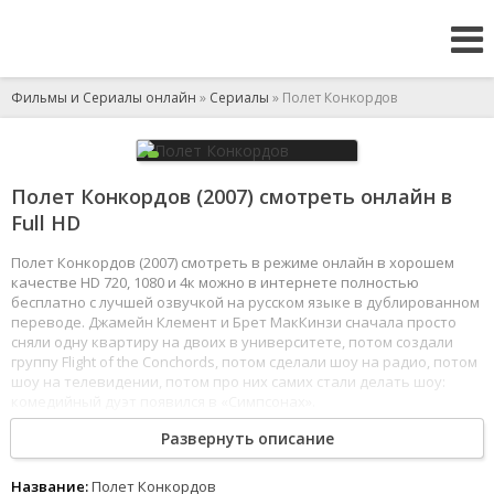
Фильмы и Сериалы онлайн
»
Сериалы
» Полет Конкордов
Полет Конкордов (2007) смотреть онлайн в
Full HD
Полет Конкордов (2007) смотреть в режиме онлайн в хорошем
качестве HD 720, 1080 и 4к можно в интернете полностью
бесплатно с лучшей озвучкой на русском языке в дублированном
переводе. Джамейн Клемент и Брет МакКинзи сначала просто
сняли одну квартиру на двоих в университете, потом создали
группу Flight of the Conchords, потом сделали шоу на радио, потом
шоу на телевидении, потом про них самих стали делать шоу:
комедийный дуэт появился в «Симпсонах».
Развернуть описание
В сериале речь идет как раз о том периоде в жизни парней, когда
им приходилось делить жилье друг с другом, мечтать о девушках
и мировой музыкальной славе, а пока устраивать концерты в
Название:
Полет Конкордов