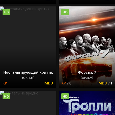
HD
HD
Ностальгирующий критик
Форсаж 7
(фильм)
(фильм)
7.0
7.1
HD
HD