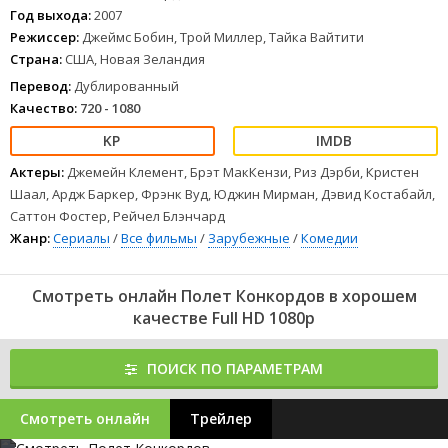
местной стекляшке и посвящать красоткам песни.
Год выхода:
2007
1
2
3
4
5
6
7
8
Режиссер:
Джеймс Бобин, Трой Миллер, Тайка Вайтити
Страна:
США, Новая Зеландия
Перевод:
Дублированный
Качество:
720 - 1080
Актеры:
Джемейн Клемент, Брэт МакКензи, Риз Дэрби, Кристен
Шаал, Ардж Баркер, Фрэнк Вуд, Юджин Мирман, Дэвид Костабайл,
Саттон Фостер, Рейчел Блэнчард
Жанр:
Сериалы
/
Все фильмы
/
Зарубежные
/
Комедии
Смотреть онлайн Полет Конкордов в хорошем
качестве Full HD 1080p
ПОИСК ПО ПАРАМЕТРАМ
Смотреть онлайн
Трейлер