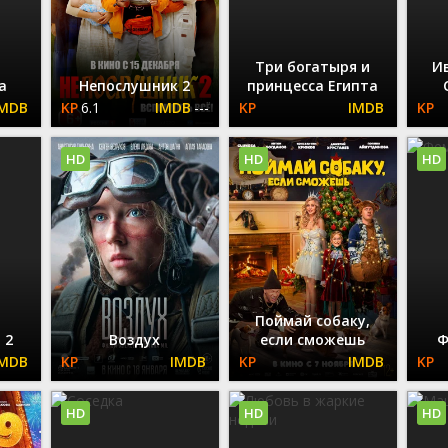
Три богатыря и
И
а
Непослушник 2
принцесса Египта
6.1
---
HD
HD
HD
Поймай собаку,
 2
Воздух
если сможешь
Ф
HD
HD
HD