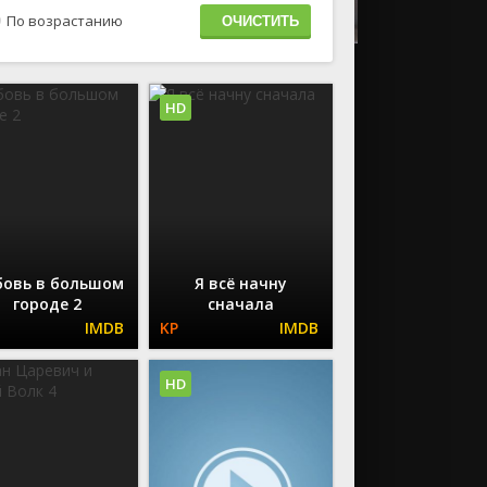
По возрастанию
HD
овь в большом
Я всё начну
городе 2
сначала
HD