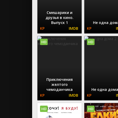
Смешарики и
друзья в кино.
Выпуск 1
Не одна дом
HD
HD
Приключения
желтого
чемоданчика
Не одна дома
HD
HD