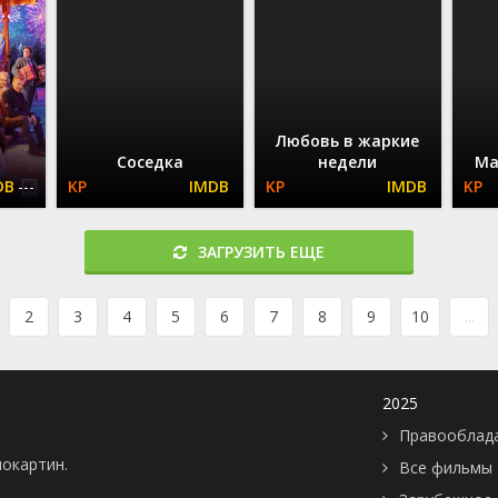
Любовь в жаркие
Соседка
недели
Ма
---
ЗАГРУЗИТЬ ЕЩЕ
2
3
4
5
6
7
8
9
10
...
2025
Правооблад
нокартин.
Все фильмы