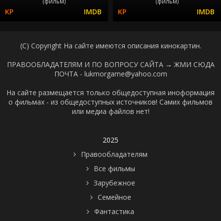
(фильм)
(фильм)
(C) Copyright На сайте имеются описания кинокартин.
ПРАВООБЛАДАТЕЛЯМ И ПО ВОПРОСУ САЙТА →
ЖМИ СЮДА
ПОЧТА - lukmorgame@yahoo.com
На сайте размещается только общедоступная иноформация
о фильмах - из общедоступных источников! Самих фильмов
или медиа файлов нет!
2025
Правообладателям
Все фильмы
Зарубежное
Семейное
Фантастика