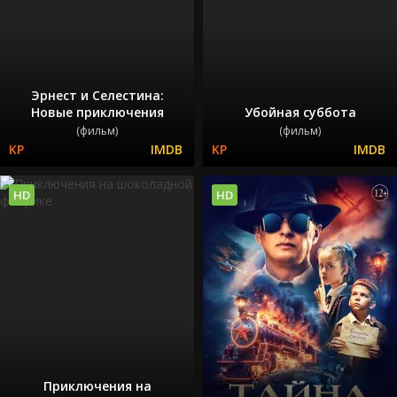
Эрнест и Селестина:
Новые приключения
Убойная суббота
(фильм)
(фильм)
HD
HD
Приключения на