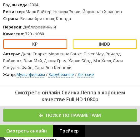
Год выхода:
2004
Режиссер:
Марк Бэйкер, Невилл Эстли, Йорис ван Хюльзен
Страна:
Великобритания, Канада
Перевод:
Дублированный
Качество:
720 - 1080
Актеры:
Джон Спаркс, Морвенна Бэнкс, Oliver May, Ричард
Райдингс, Элис Мэй, Дэвид Грэм, Харли Бёрд, Мэг Холл, Лили
Сноуден-Файн, Сара Энн Кеннеди
Жанр:
Мультфильмы
/
Зарубежные
/
Детские
Смотреть онлайн Свинка Пеппа в хорошем
качестве Full HD 1080p
ПОИСК ПО ПАРАМЕТРАМ
Смотреть онлайн
Трейлер