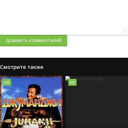
0
ДОБАВИТЬ КОММЕНТАРИЙ
Смотрите также
HD
HD