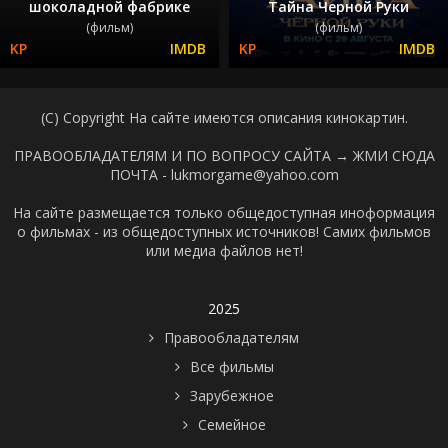
шоколадной фабрике
Тайна Черной Руки
(фильм)
(фильм)
(C) Copyright На сайте имеются описания кинокартин.
ПРАВООБЛАДАТЕЛЯМ И ПО ВОПРОСУ САЙТА →
ЖМИ СЮДА
ПОЧТА - lukmorgame@yahoo.com
На сайте размещается только общедоступная иноформация
о фильмах - из общедоступных источников! Самих фильмов
или медиа файлов нет!
2025
Правообладателям
Все фильмы
Зарубежное
Семейное