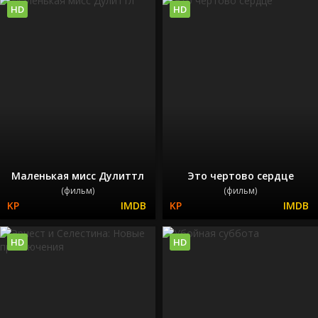
HD
HD
Маленькая мисс Дулиттл
Это чертово сердце
(фильм)
(фильм)
HD
HD