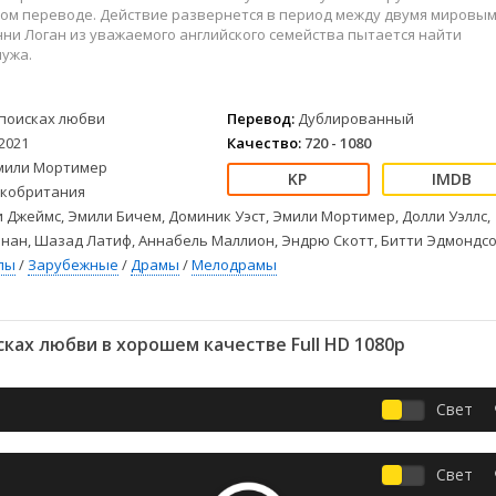
Детективы
2023
Семейные
ом переводе. Действие развернется в период между двумя мировы
Детские
2022
Спорт
ни Логан из уважаемого английского семейства пытается найти
мужа.
Драмы
2021
Триллеры
Комедии
Ужасы
Русские
Фантастика
 поисках любви
Перевод:
Дублированный
2021
Качество:
720 - 1080
СССР
Фэнтези
мили Мортимер
ые
Зарубежные
кобритания
Фильмы из соцетей
 Джеймс, Эмили Бичем, Доминик Уэст, Эмили Мортимер, Долли Уэллс,
нан, Шазад Латиф, Аннабель Маллион, Эндрю Скотт, Битти Эдмондс
лы
/
Зарубежные
/
Драмы
/
Мелодрамы
ках любви в хорошем качестве Full HD 1080p
Свет
Свет