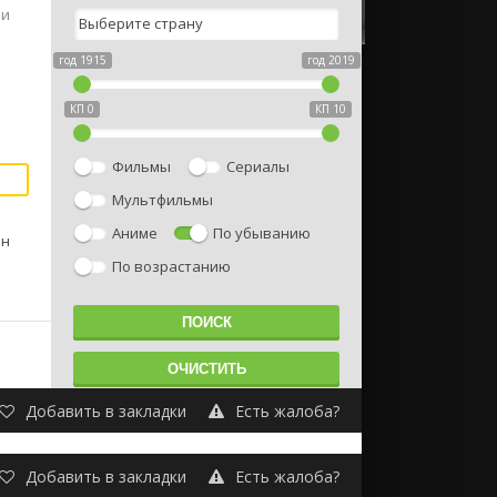
ми
год 1915
год 2019
КП 0
КП 10
Фильмы
Сериалы
Мультфильмы
Аниме
По убыванию
он
По возрастанию
Добавить в закладки
Есть жалоба?
Добавить в закладки
Есть жалоба?