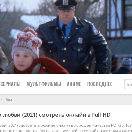
СЕРИАЛЫ
МУЛЬТФИЛЬМЫ
АНИМЕ
ПОСЛЕДНЕЕ
х любви
Все
Криминал
х любви (2021) смотреть онлайн в Full HD
Боевики
Мелодрамы
Военные
2024
Приключения
бви (2021) смотреть в режиме онлайн в хорошем качестве HD 720, 108
нтернете полностью бесплатно с лучшей озвучкой на русском языке 