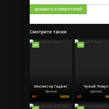
ДОБАВИТЬ КОММЕНТАРИЙ
Смотрите также
HD
HD
Инспектор Гаджет
Чужой: Ромул
(фильм)
(фильм)
HD
HD