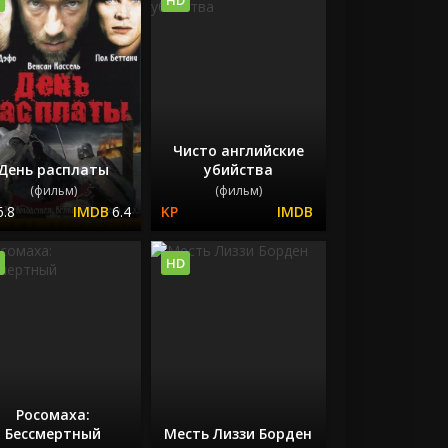
Чисто английские
День расплаты
убийства
(фильм)
(фильм)
6.8
6.4
HD
Росомаха:
Бессмертный
Месть Лиззи Борден