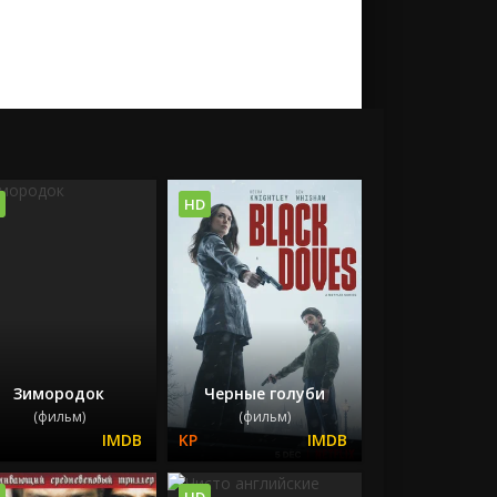
HD
Зимородок
Черные голуби
(фильм)
(фильм)
HD