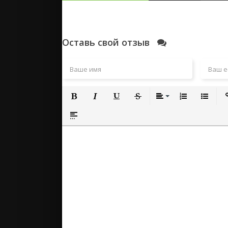
Оставь свой отзыв
Полужирный
Курсив
Подчеркнутый
Зачеркнутый
Выравнивание
Нумерованный
Маркиро
Вс
Вставка спойлера