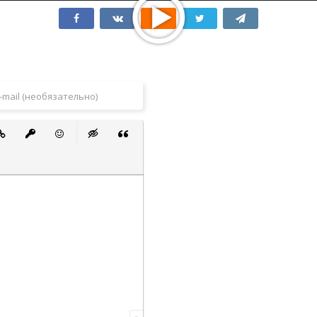
 список
ванный список
тавить ссылку
Вставить защищенную ссылку
Вставить смайлик
Вставка скрытого текста
Вставка цитаты