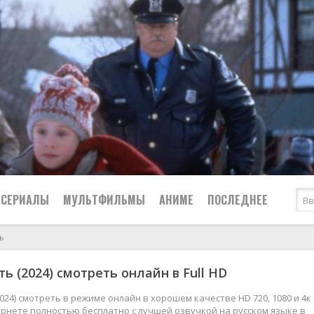
СЕРИАЛЫ
МУЛЬТФИЛЬМЫ
АНИМЕ
ПОСЛЕДНЕЕ
ь
Все
Криминал
ь (2024) смотреть онлайн в Full HD
Боевики
Мелодрамы
Военные
2024
Приключения
024) смотреть в режиме онлайн в хорошем качестве HD 720, 1080 и 4к
рнете полностью бесплатно с лучшей озвучкой на русском языке в