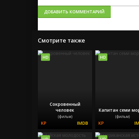
ДОБАВИТЬ КОММЕНТАРИЙ
Смотрите также
HD
HD
Сокровенный
человек
Капитан семи мо
(фильм)
(фильм)
HD
HD