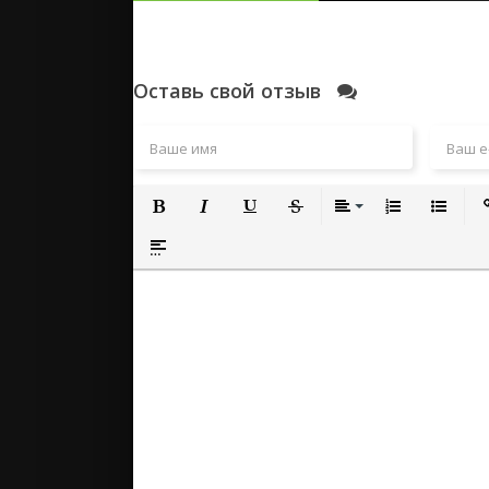
Оставь свой отзыв
Полужирный
Курсив
Подчеркнутый
Зачеркнутый
Выравнивание
Нумерованный
Маркиро
Вс
Вставка спойлера