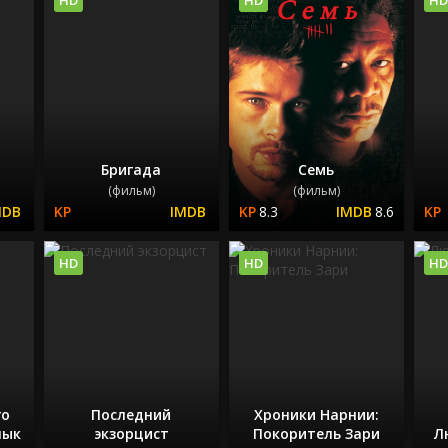
Бригада
Семь
(фильм)
(фильм)
8.3
8.6
HD
HD
HD
го
Последний
Хроники Нарнии:
лык
экзорцист
Покоритель Зари
Л