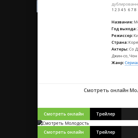
2023
дублированн
2022
1
2
3
4
5
6
7
8
2021
Название:
М
Год выхода:
Русские
Режиссер:
К
СССР
Страна:
Коре
Зарубежн
Актеры:
Со Д
Джин-со, Чон
Жанр:
Сериа
Смотреть онлайн Мол
Смотреть онлайн
Трейлер
Смотреть онлайн
Трейлер