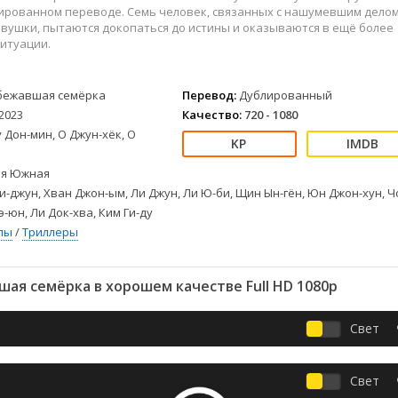
Детективы
2023
Семейные
лированном переводе. Семь человек, связанных с нашумевшим дело
Детские
2022
Спорт
вушки, пытаются докопаться до истины и оказываются в ещё более
итуации.
Драмы
2021
Триллеры
Комедии
Ужасы
Русские
Фантастика
бежавшая семёрка
Перевод:
Дублированный
2023
Качество:
720 - 1080
СССР
Фэнтези
 Дон-мин, О Джун-хёк, О
ые
Зарубежные
Фильмы из соцетей
я Южная
и-джун, Хван Джон-ым, Ли Джун, Ли Ю-би, Щин Ын-гён, Юн Джон-хун, Ч
-юн, Ли Док-хва, Ким Ги-ду
лы
/
Триллеры
ая семёрка в хорошем качестве Full HD 1080p
Свет
Свет