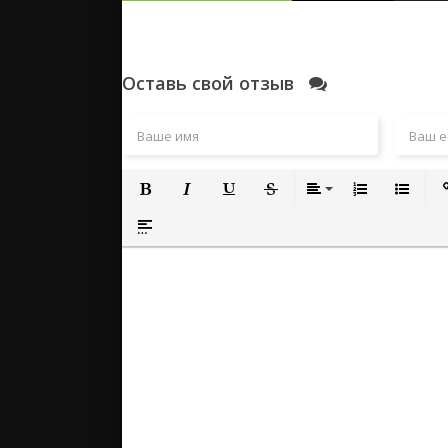
Оставь свой отзыв
Полужирный
Курсив
Подчеркнутый
Зачеркнутый
Выравнивание
Нумерованный
Маркиро
Вс
Вставка спойлера