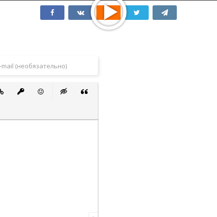
 список
ванный список
тавить ссылку
Вставить защищенную ссылку
Вставить смайлик
Вставка скрытого текста
Вставка цитаты