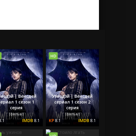
HD
энсдэй | Венсдей
Уэнсдэй | Венсдей
сериал 1 сезон 1
сериал 1 сезон 2
серия
серия
(фильм)
(фильм)
8.1
8.1
8.1
8.1
HD