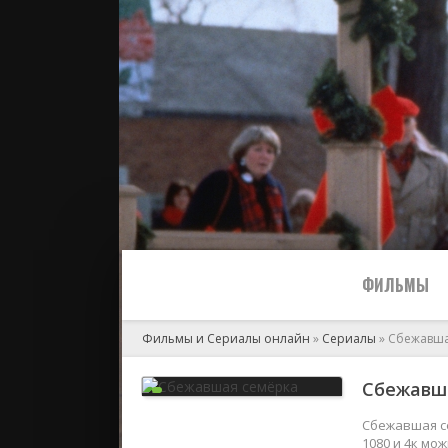
ФИЛЬМЫ
Фильмы и Сериалы онлайн
»
Сериалы
» Сбежавша
Все
Сбежавша
2024
Сбежавшая се
1080 и 4к мо