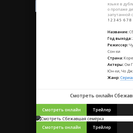
2023
языке в дуб
2022
о пропаже де
запутанной с
2021
1
2
3
4
5
6
7
8
Русские
Название:
С
Год выхода:
СССР
Режиссер:
Чу
Зарубежн
Сон-хи
Страна:
Коре
Актеры:
Ом Г
Юн-хи, Чо Джэ
Жанр:
Сериа
Смотреть онлайн Сбежавш
Смотреть онлайн
Трейлер
Смотреть онлайн
Трейлер