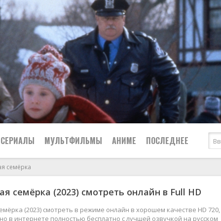
СЕРИАЛЫ
МУЛЬТФИЛЬМЫ
АНИМЕ
ПОСЛЕДНЕЕ
я семёрка
Все
Криминал
я семёрка (2023) смотреть онлайн в Full HD
Боевики
Мелодрамы
Военные
2024
Приключения
мёрка (2023) смотреть в режиме онлайн в хорошем качестве HD 720,
жно в интернете полностью бесплатно с лучшей озвучкой на русском