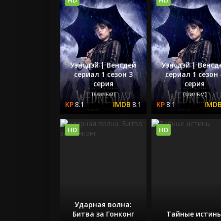
Уэнсдэй | Венсдей
Уэнсдэй | Венсд
сериал 1 сезон 3
сериал 1 сезон 
серия
серия
(фильм)
(фильм)
8.1
8.1
8.1
HD
HD
Ударная волна:
Битва за Гонконг
Тайные истин