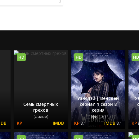
0
HD
HD
HD
Уэнсдэй | Венсдей
У
Семь смертных
сериал 1 сезон 8
грехов
серия
(фильм)
(фильм)
8.1
8.1
HD
HD
HD