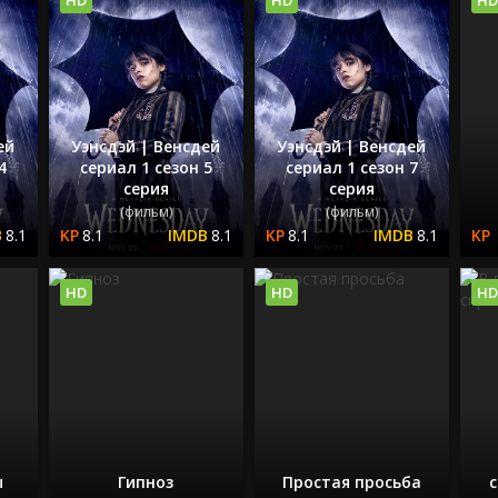
ей
Уэнсдэй | Венсдей
Уэнсдэй | Венсдей
4
сериал 1 сезон 5
сериал 1 сезон 7
серия
серия
(фильм)
(фильм)
8.1
8.1
8.1
8.1
8.1
HD
HD
HD
ы
Гипноз
Простая просьба