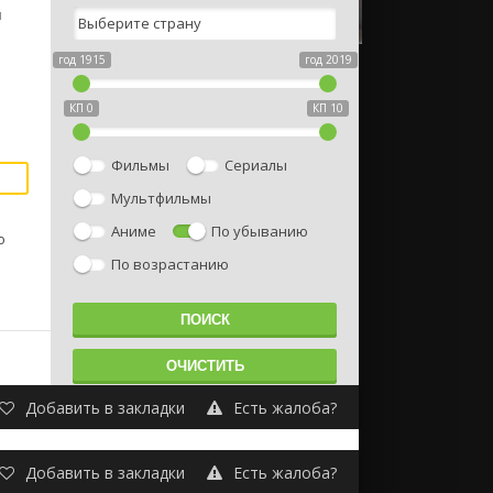
м
год 1915
год 2019
КП 0
КП 10
Фильмы
Сериалы
Мультфильмы
Аниме
По убыванию
о
По возрастанию
Добавить в закладки
Есть жалоба?
Добавить в закладки
Есть жалоба?