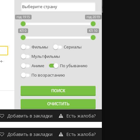
год 1915
год 2019
КП 0
КП 10
Фильмы
Сериалы
Мультфильмы
н-
Аниме
По убыванию
По возрастанию
Добавить в закладки
Есть жалоба?
Добавить в закладки
Есть жалоба?