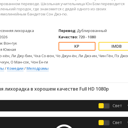
Детективы
2023
Семейные
лированном переводе. Школьная учительница Юн Бом переводится
Детские
2022
Спорт
аленький городок, где знакомится с дядей одного из своих
прямолинейным бандитом Сон Джэ-гю.
Драмы
2021
Триллеры
Комедии
Ужасы
Русские
Фантастика
есенняя лихорадка
Перевод:
Дублированный
2026
Качество:
720 - 1080
СССР
Фэнтези
к Вон-гук
ые
Зарубежные
я Южная
Фильмы из соцетей
о-хён, Ли Джу-бин, Чха Со-вон, Чо Джун-ён, Ли Джэ-ин, Чин Гён, Пэ Джо
чхун, О Ман-сок, Чон Ён-ги
лы
/
Комедии
/
Мелодрамы
 лихорадка в хорошем качестве Full HD 1080p
Свет
Свет