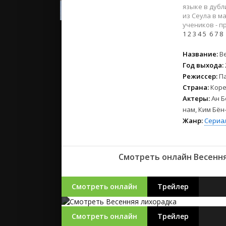
2023
языке в дуб
2022
из Сеула в м
учеников - 
2021
1
2
3
4
5
6
7
8
Русские
Название:
В
Год выхода:
СССР
Режиссер:
Па
Зарубежн
Страна:
Коре
Актеры:
Ан Б
нам, Ким Бён-
Жанр:
Сериа
Смотреть онлайн Весенняя
Смотреть онлайн
Трейлер
Смотреть онлайн
Трейлер