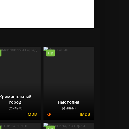
HD
Криминальный
город
Ньютопия
(фильм)
(фильм)
HD