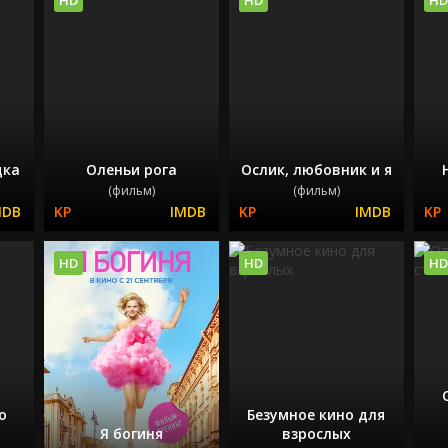
дка
Оленьи рога
Ослик, любовник и я
(фильм)
(фильм)
HD
HD
HD
о
Безумное кино для
Я богиня
взрослых