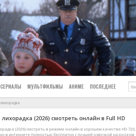
СЕРИАЛЫ
МУЛЬТФИЛЬМЫ
АНИМЕ
ПОСЛЕДНЕЕ
 лихорадка
Все
Криминал
 лихорадка (2026) смотреть онлайн в Full HD
Боевики
Мелодрамы
Военные
2024
Приключения
орадка (2026) смотреть в режиме онлайн в хорошем качестве HD 720,
жно в интернете полностью бесплатно с лучшей озвучкой на русском