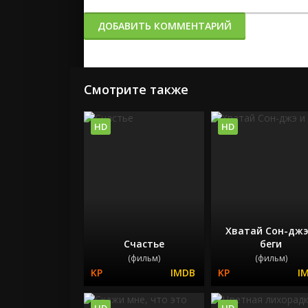
ДОБАВИТЬ КОММЕНТАРИЙ
Смотрите также
HD
HD
Хватай Сон-джэ
Счастье
беги
(фильм)
(фильм)
HD
HD