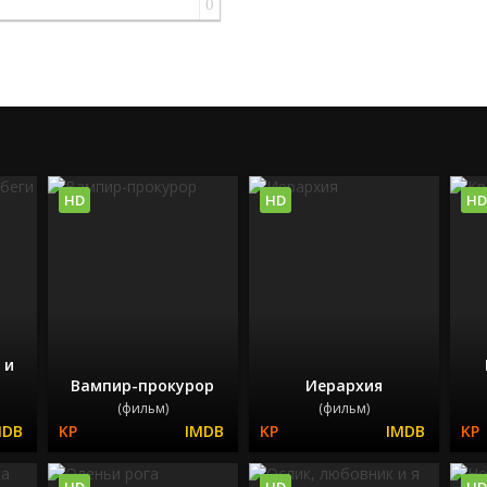
0
HD
HD
HD
 и
Вампир-прокурор
Иерархия
(фильм)
(фильм)
HD
HD
HD