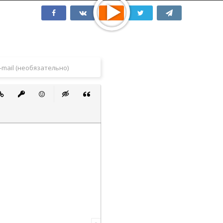
 список
ванный список
тавить ссылку
Вставить защищенную ссылку
Вставить смайлик
Вставка скрытого текста
Вставка цитаты