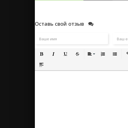
Оставь свой отзыв
Полужирный
Курсив
Подчеркнутый
Зачеркнутый
Выравнивание
Нумерованный
Маркиро
Вс
Вставка спойлера