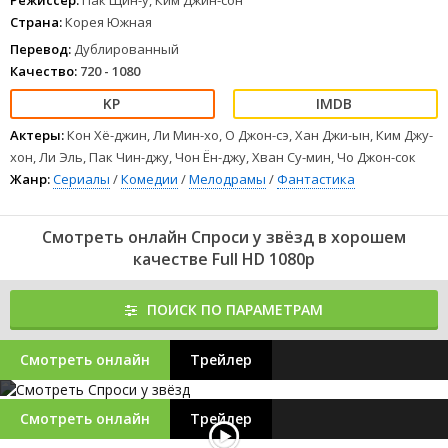
Режиссер:
Пак Щин-у, Ким Джин-сон
Страна:
Корея Южная
Перевод:
Дублированный
Качество:
720 - 1080
Актеры:
Кон Хё-джин, Ли Мин-хо, О Джон-сэ, Хан Джи-ын, Ким Джу-
хон, Ли Эль, Пак Чин-джу, Чон Ён-джу, Хван Су-мин, Чо Джон-сок
Жанр:
Сериалы
/
Комедии
/
Мелодрамы
/
Фантастика
Смотреть онлайн Спроси у звёзд в хорошем
качестве Full HD 1080p
ПОИСК ПО ПАРАМЕТРАМ
Смотреть онлайн
Трейлер
Смотреть онлайн
Трейлер