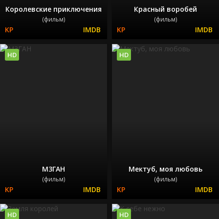
Королевские приключения
Красный воробей
(фильм)
(фильм)
HD
HD
М3ГАН
Мектуб, моя любовь
(фильм)
(фильм)
HD
HD