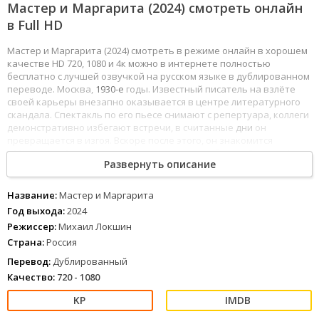
Мастер и Маргарита (2024) смотреть онлайн
в Full HD
Мастер и Маргарита (2024) смотреть в режиме онлайн в хорошем
качестве HD 720, 1080 и 4к можно в интернете полностью
бесплатно с лучшей озвучкой на русском языке в дублированном
переводе. Москва,
1930-е
годы. Известный писатель на взлёте
своей карьеры внезапно оказывается в центре литературного
скандала. Спектакль по его пьесе снимают с репертуара, коллеги
демонстративно избегают встречи, в считанные
дни
он
превращается в изгоя. Вскоре после этого, он знакомится
с Маргаритой, которая становится его
возлюбленной
и музой.
Развернуть описание
1
2
3
4
5
6
7
8
Название:
Мастер и Маргарита
Год выхода:
2024
Режиссер:
Михаил Локшин
Страна:
Россия
Перевод:
Дублированный
Качество:
720 - 1080