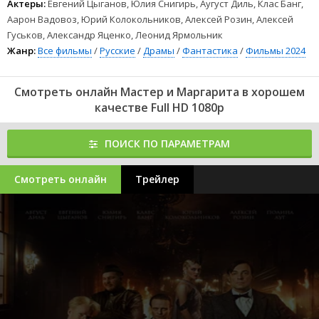
Актеры:
Евгений Цыганов, Юлия Снигирь, Аугуст Диль, Клас Банг,
Аарон Вадовоз, Юрий Колокольников, Алексей Розин, Алексей
Гуськов, Александр Яценко, Леонид Ярмольник
Жанр:
Все фильмы
/
Русские
/
Драмы
/
Фантастика
/
Фильмы 2024
Смотреть онлайн Мастер и Маргарита в хорошем
качестве Full HD 1080p
ПОИСК ПО ПАРАМЕТРАМ
Смотреть онлайн
Трейлер