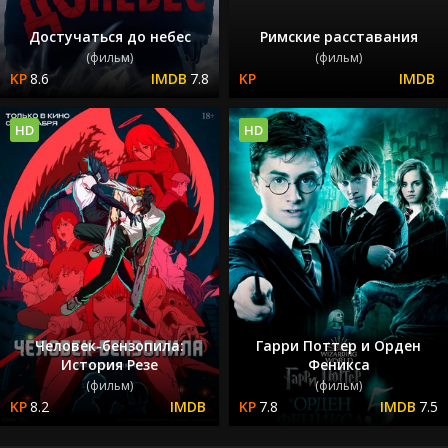
Достучаться до небес
Римские расставания
(фильм)
(фильм)
8.6
7.8
HD
HD
Человек-бензопила:
Гарри Поттер и Орден
История Резе
Феникса
(фильм)
(фильм)
8.2
7.8
7.5