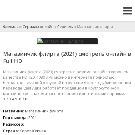
Фильмы и Сериалы онлайн
»
Сериалы
» Магазинчик флирта
Магазинчик флирта (2021) смотреть онлайн в
Full HD
Магазинчик флирта (2021) смотреть в режиме онлайн в хорошем
качестве HD 720, 1080 и 4к можно в интернете полностью
бесплатно с лучшей озвучкой на русском языке в дублированном
переводе. Девушка работает продавцом в круглосуточном
магазине, где знакомится с четырьмя симпатичными парнями.
1
2
3
4
5
6
7
8
Название:
Магазинчик флирта
Год выхода:
2021
Режиссер:
Страна:
Корея Южная