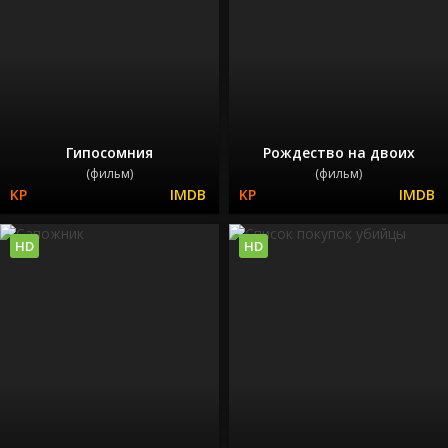
Гипосомния
Рождество на двоих
(фильм)
(фильм)
HD
HD