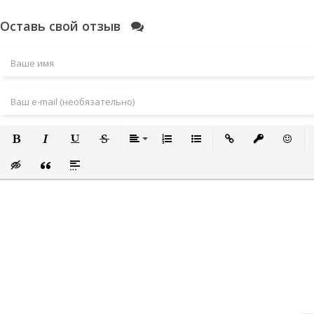
Оставь свой отзыв
Полужирный
Курсив
Подчеркнутый
Зачеркнутый
Выравнивание
Нумерованный список
Маркированный список
Вставить ссылку
Вставить за
Встави
Вставка скрытого текста
Вставка цитаты
Вставка спойлера