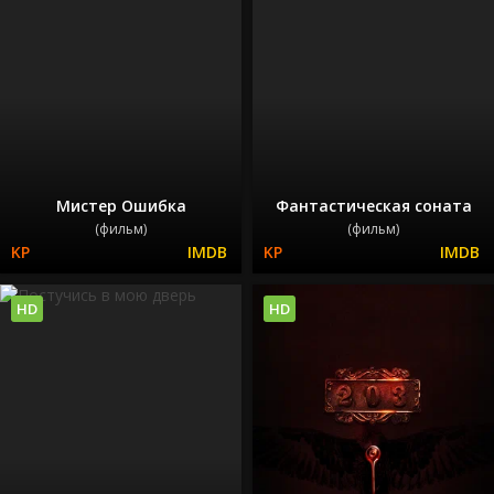
Мистер Ошибка
Фантастическая соната
(фильм)
(фильм)
HD
HD