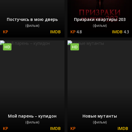
Постучись в мою дверь
Призраки квартиры 203
(фильм)
(фильм)
4.8
4.3
HD
HD
Мой парень – купидон
Новые мутанты
(фильм)
(фильм)