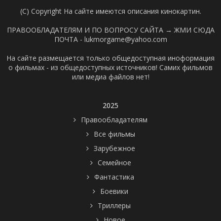
(C) Copyright На сайте имеются описания кинокартин.
ПРАВООБЛАДАТЕЛЯМ И ПО ВОПРОСУ САЙТА →
ЖМИ СЮДА
ПОЧТА - lukmorgame@yahoo.com
На сайте размещается только общедоступная иноформация
о фильмах - из общедоступных источников! Самих фильмов
или медиа файлов нет!
2025
Правообладателям
Все фильмы
Зарубежное
Семейное
Фантастика
Боевики
Триллеры
Новое