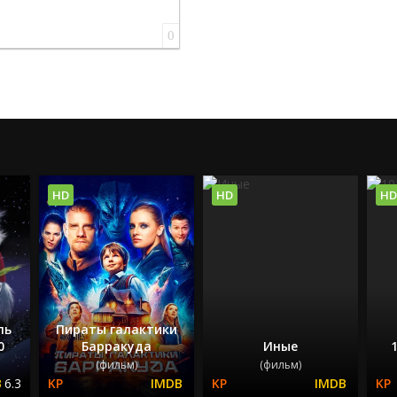
0
HD
HD
HD
ль
Пираты галактики
0
Барракуда
Иные
(фильм)
(фильм)
6.3