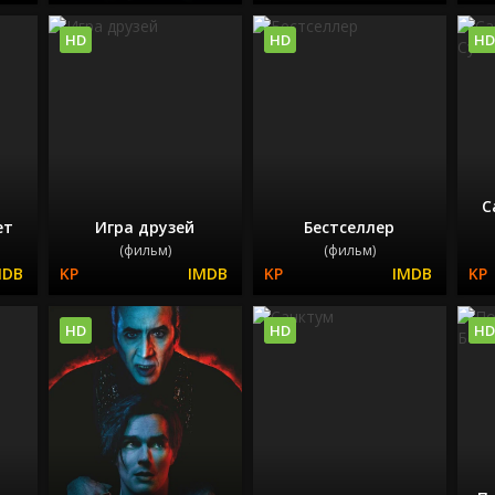
HD
HD
HD
С
ет
Игра друзей
Бестселлер
(фильм)
(фильм)
HD
HD
HD