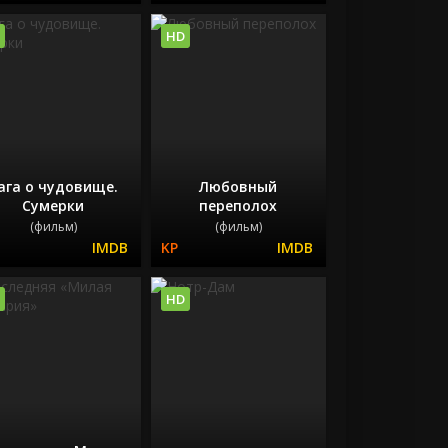
HD
ага о чудовище.
Любовный
Сумерки
переполох
(фильм)
(фильм)
HD