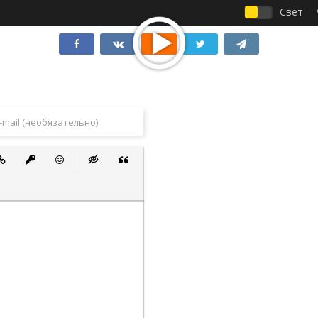
Свет
 список
ванный список
тавить ссылку
Вставить защищенную ссылку
Вставить смайлик
Вставка скрытого текста
Вставка цитаты