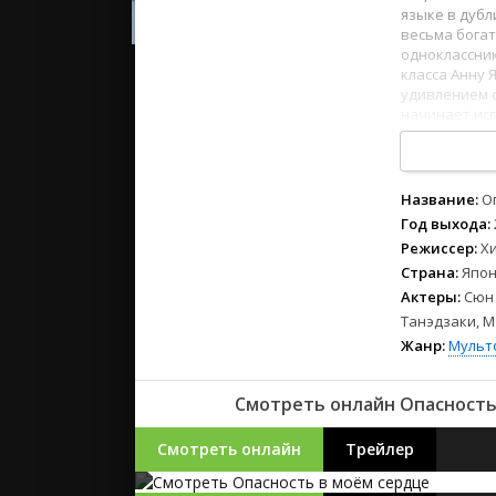
2023
языке в дубл
2022
весьма богат
одноклассник
2021
класса Анну 
удивлением о
начинает исп
Русские
1
2
3
4
5
6
7
8
СССР
Зарубежн
Название:
О
Год выхода:
Режиссер:
Х
Страна:
Япон
Актеры:
Сюн 
Танэдзаки, М
Жанр:
Мульт
Смотреть онлайн Опасность 
Смотреть онлайн
Трейлер