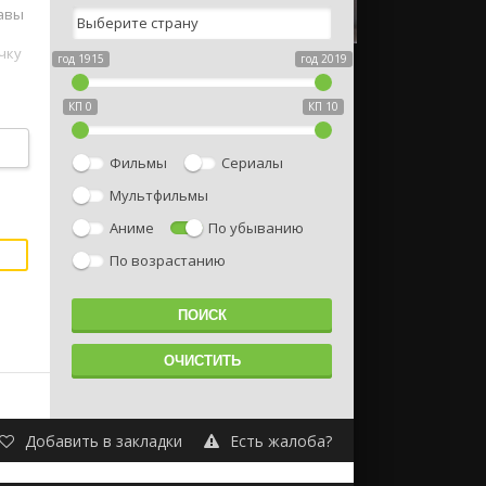
кавы
чку
год 1915
год 2019
КП 0
КП 10
Фильмы
Сериалы
Мультфильмы
Аниме
По убыванию
По возрастанию
Добавить в закладки
Есть жалоба?