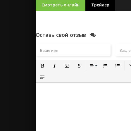
Смотреть онлайн
Трейлер
Оставь свой отзыв
Полужирный
Курсив
Подчеркнутый
Зачеркнутый
Выравнивание
Нумерованный
Маркиро
Вс
Вставка спойлера