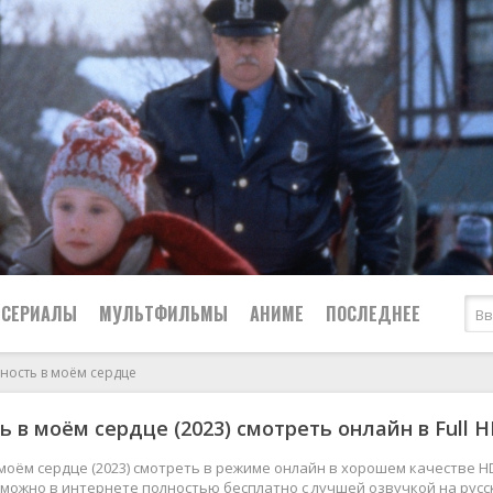
СЕРИАЛЫ
МУЛЬТФИЛЬМЫ
АНИМЕ
ПОСЛЕДНЕЕ
ность в моём сердце
Все
Криминал
ь в моём сердце (2023) смотреть онлайн в Full 
Боевики
Мелодрамы
Военные
2024
Приключения
моём сердце (2023) смотреть в режиме онлайн в хорошем качестве H
4к можно в интернете полностью бесплатно с лучшей озвучкой на рус