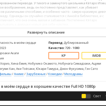
Детективы
2023
Семейные
ированном переводе. У тихого и замкнутого школьника Кётаро Ити
Детские
2022
Спорт
ое воображение, ведь он постоянно представляет, как убивает
ов различными способами, и особенно часто - самую красивую дево
Драмы
2021
Триллеры
Ямаду. Однажды он случайно сталкивается с Анной в библиотеке, и с
Комедии
Ужасы
тмечает, что она очень милая и забавная. Постепенно Кётаро
ытывать к девушке новые для себя чувства.
Русские
Фантастика
СССР
Фэнтези
Развернуть описание
ые
Зарубежные
пасность в моём сердце
Перевод:
Дублированный
Фильмы из соцетей
2023
Качество:
720 - 1080
ироаки Акаги
ия
Хориэ, Хина Ёмия, Нобухико Окамото, Нобунага Симадзаки, Ацуми
эгуми Хан, Аки Тоёсаки, Юкари Тамура, Дзюн Фукусима, Гэн Сато
фильмы
/
Аниме
/
Зарубежные
/
Комедии
/
Мелодрамы
в моём сердце в хорошем качестве Full HD 1080p
Свет