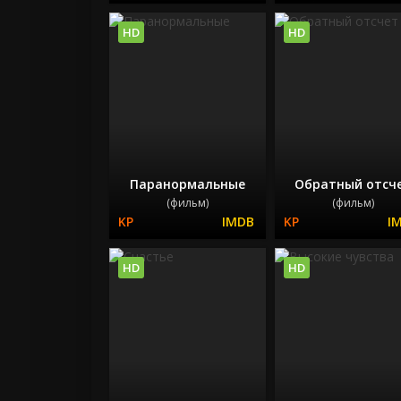
HD
HD
Паранормальные
Обратный отсч
(фильм)
(фильм)
HD
HD