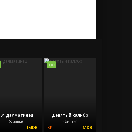
HD
101 далматинец
Девятый калибр
(фильм)
(фильм)