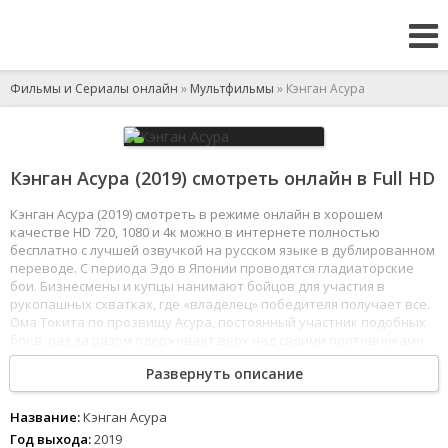
Фильмы и Сериалы онлайн
»
Мультфильмы
» Кэнган Асура
Кэнган Асура (2019) смотреть онлайн в Full HD
Кэнган Асура (2019) смотреть в режиме онлайн в хорошем
качестве HD 720, 1080 и 4к можно в интернете полностью
бесплатно с лучшей озвучкой на русском языке в дублированном
переводе. С периода Эдо в Японии проводятся гладиаторские
бои. Бизнесмены и купцы нанимают бойцов для участия в
рукопашных схватках, где «владелец» победителя получает все.
Ома Токита по прозвищу Асура, постоянный участник подобных
боев, раз за разом одерживает верх над своими противниками.
Это привлекает внимание многих бизнесменов, включая
Развернуть описание
председателя Nogi Group Хидэки Ноги.
1
2
3
4
5
6
7
8
Название:
Кэнган Асура
Год выхода:
2019