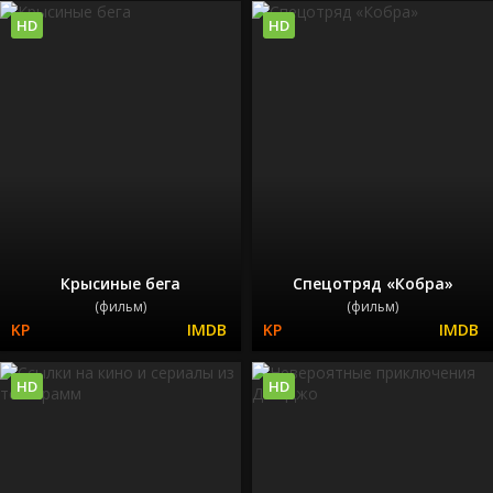
HD
HD
Крысиные бега
Спецотряд «Кобра»
(фильм)
(фильм)
HD
HD