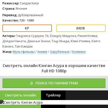
Режиссер:
Сэидзи Киси
Страна:
Япония
Перевод:
Дублированный
Качество:
720 - 1080
Актеры:
Тацухиса Судзуки, Тё, Ёсицугу Мацуока, Рикия Кояма,
Дзёдзи Наката, Дзюнъя Эноки, Тэцу Инада, Юми Утияма, Хаято
Канэко, Тан Каидзи
Жанр:
Мультфильмы
/
Аниме
/
Зарубежные
/
Боевики
Смотреть онлайн Кэнган Асура в хорошем качестве
Full HD 1080p
ПОИСК ПО ПАРАМЕТРАМ
Смотреть онлайн
Трейлер