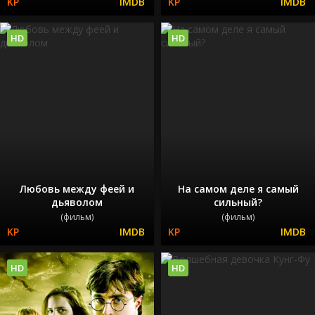
HD
HD
Любовь между феей и
На самом деле я самый
дьяволом
сильный?
(фильм)
(фильм)
HD
HD