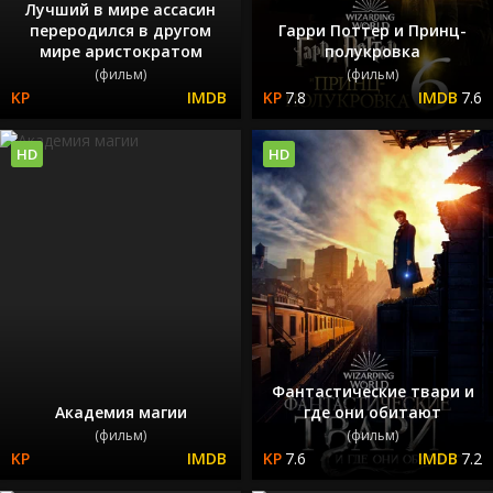
Лучший в мире ассасин
переродился в другом
Гарри Поттер и Принц-
мире аристократом
полукровка
(фильм)
(фильм)
7.8
7.6
HD
HD
Фантастические твари и
Академия магии
где они обитают
(фильм)
(фильм)
7.6
7.2