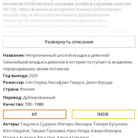
потомком (2020) смотреть в режиме онлайн в хорошем качестве
HD 720, 1080 и 4к можно в интернете полностью бесплатно с
лучшей озвучкой на русском языке в дублированном
переводе. Безжалостный повелитель демонов Анос
перерождается через 2000 лет после своей смерти и
обнаруживает, что магии в мире стало меньше, и его потомки
ослабли. Анос решает вернуть свой прежний титул, но сначала он
Развернуть описание
должен окончить академию демонов, в которой, однако, его
считают полным неудачником.
1
2
3
4
5
6
7
8
Название:
Непризнанный школой владыка демонов!
Сильнейший владыка демонов в истории поступает в академию,
переродившись своим потомком
Год выхода:
2020
Режиссер:
Син Онума, Масафуми Тамура, Дзюн Фукуда
Страна:
Япония
Перевод:
Дублированный
Качество:
720 - 1080
Актеры:
Тацухиса Судзуки, Юитиро Умэхара, Томори Кусуноки,
Юко Нацуёси, Такума Тэрасима, Нэнэ Хиэда, Каори Исихара,
Мадока Асахина, Юко Оно, Харука Сираиси