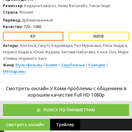
Режиссер:
Кадзуки Кавагоэ, Аюму Ватанабэ, Таиэи Андо
Страна:
Япония
Перевод:
Дублированный
Качество:
720 - 1080
Актеры:
Аои Кога, Гакуто Кадзивара, Риэ Муракава, Рина Хидака,
Норико Хидака, Юкиё Фудзии, Хитоми Набатамэ, Кэнсё Оно, Мари
Утияма, Норихито Хасэ
Жанр:
Мультфильмы
/
Аниме
/
Зарубежные
/
Комедии
/
Мелодрамы
Смотреть онлайн У Коми проблемы с общением в
хорошем качестве Full HD 1080p
ПОИСК ПО ПАРАМЕТРАМ
Смотреть онлайн
Трейлер