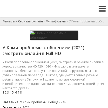
Фильмы и Сериалы онлайн
»
Мультфильмы
» У Коми проблемы с общением
У Коми проблемы с общением (2021)
смотреть онлайн в Full HD
У Коми проблемы с общением (2021) смотреть в режиме онлайн в
хорошем качестве HD 720, 1080 и 4к можно в интернете
полностью бесплатно с лучшей озвучкой на русском языке в
дублированном переводе. В школе, где учатся самые разные
ребята, парень Хитохито Тадано помогает скромной
и необщительной однокласснице Сёко Коми достичь своей цели:
найти сто друзей.
1
2
3
4
5
6
7
8
Название:
У Коми проблемы с общением
Год выхода:
2021