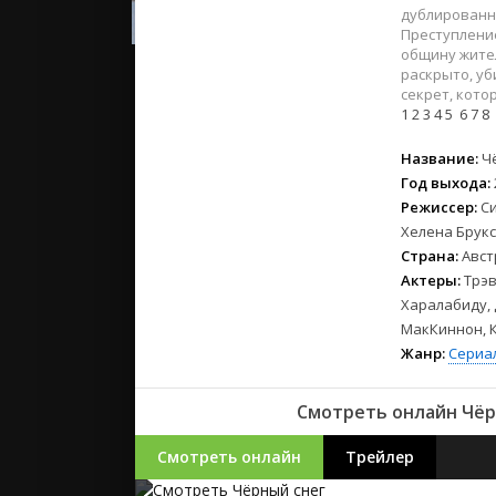
2023
дублированно
2022
Преступлени
общину жител
2021
раскрыто, уб
секрет, кото
1
2
3
4
5
6
7
8
Русские
СССР
Название:
Ч
Зарубежн
Год выхода:
Режиссер:
С
Хелена Брукс
Страна:
Авст
Актеры:
Трэв
Харалабиду, 
МакКиннон, 
Жанр:
Сериа
Смотреть онлайн Чёрн
Смотреть онлайн
Трейлер