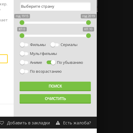
кер.
ю
год 1915
год 2019
вает
КП 0
КП 10
Фильмы
Сериалы
Мультфильмы
Аниме
По убыванию
По возрастанию
Добавить в закладки
Есть жалоба?