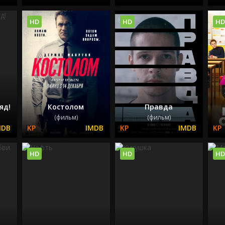
HD
HD
HD
яд!
Костолом
Правда
(фильм)
(фильм)
HD
HD
HD