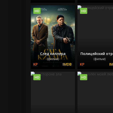
HD
HD
След киллера
Полицейский отр
(фильм)
(фильм)
HD
HD