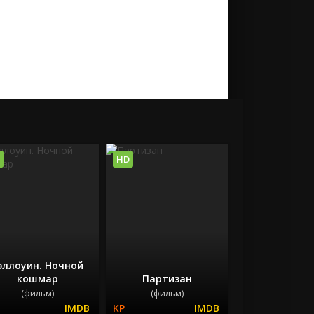
HD
эллоуин. Ночной
кошмар
Партизан
(фильм)
(фильм)