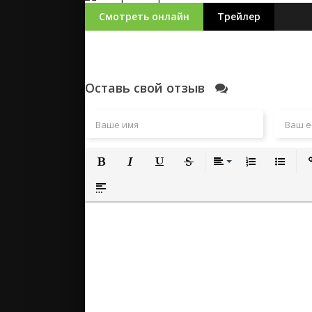
Смотреть онлайн
Трейлер
Оставь свой отзыв
Полужирный
Курсив
Подчеркнутый
Зачеркнутый
Выравнивание
Нумерованный
Маркиро
Вс
Вставка спойлера