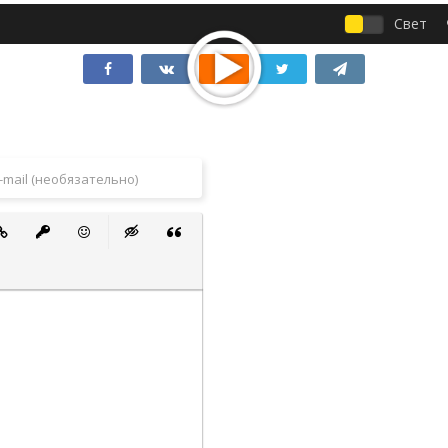
Свет
 список
ванный список
тавить ссылку
Вставить защищенную ссылку
Вставить смайлик
Вставка скрытого текста
Вставка цитаты