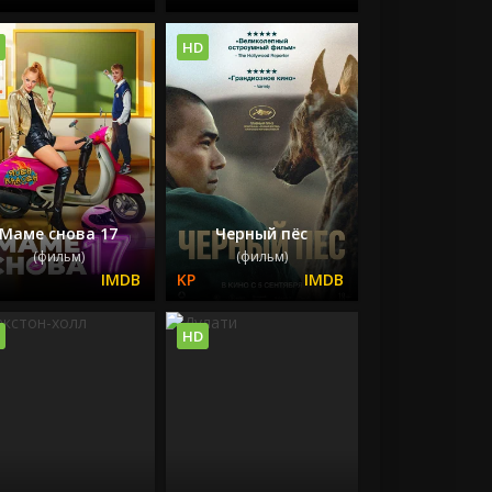
HD
Маме снова 17
Черный пёс
(фильм)
(фильм)
HD