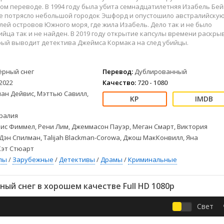
Детективы
2023
Семейные
м переводе. В 1994 году была убита семнадцатилетняя Изабель Бей
Детские
2022
Спорт
е потрясло небольшой городок Эшфорд и опустошило австралийску
ей островов Южного моря, где жила Изабель. Дело так и не было
Драмы
2021
Триллеры
ийца так и не найден. В 2019 году открытие капсулы времени раскры
Комедии
Ужасы
рый выводит детектива Джеймса Кормака на след убийцы.
Русские
Фантастика
СССР
Фэнтези
ёрный снег
Перевод:
Дублированный
ые
Зарубежные
2022
Качество:
720 - 1080
Фильмы из соцетей
иан Дейвис, Мэттью Савилл,
ралия
ис Фиммел, Рени Лим, Джеммасон Пауэр, Меган Смарт, Виктория
Дэн Спилман, Talijah Blackman-Corowa, Джош МакКонвилл, Яна
Кэт Стюарт
лы
/
Зарубежные
/
Детективы
/
Драмы
/
Криминальные
ый снег в хорошем качестве Full HD 1080p
Свет