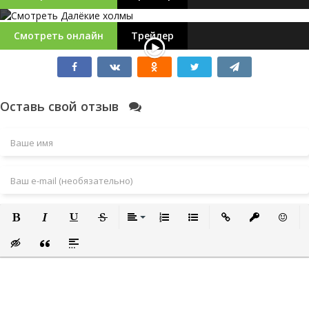
Смотреть онлайн
Трейлер
Оставь свой отзыв
Полужирный
Курсив
Подчеркнутый
Зачеркнутый
Выравнивание
Нумерованный список
Маркированный список
Вставить ссылку
Вставить за
Встави
Вставка скрытого текста
Вставка цитаты
Вставка спойлера