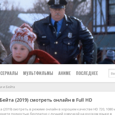
СЕРИАЛЫ
МУЛЬТФИЛЬМЫ
АНИМЕ
ПОСЛЕДНЕЕ
и и Бейта
Все
Криминал
Бейта (2019) смотреть онлайн в Full HD
Боевики
Мелодрамы
Военные
2024
Приключения
а (2019) смотреть в режиме онлайн в хорошем качестве HD 720, 1080 и
рнете полностью бесплатно с лучшей озвучкой на русском языке в