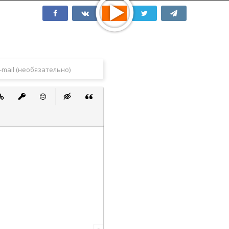
 список
ванный список
тавить ссылку
Вставить защищенную ссылку
Вставить смайлик
Вставка скрытого текста
Вставка цитаты