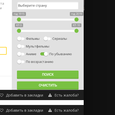
йта
и
год 1915
год 2019
КП 0
КП 10
Фильмы
Сериалы
Мультфильмы
Аниме
По убыванию
По возрастанию
Добавить в закладки
Есть жалоба?
Добавить в закладки
Есть жалоба?