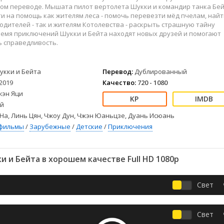
Детективы
2023
Семейные
ом переводе. Мышата пилот вертолета Шукки и командир танка Бе
Детские
2022
Спорт
и на помощь как жителям леса - помочь перевезти мёд пчелам, найт
дителей - так и жителям Котолевства - раскрыть страшную тайну
Драмы
2021
Триллеры
ремя приключений Шукки и Бейта находят новых друзей и помогают
Комедии
Ужасы
ь справедливость.
Русские
Фантастика
СССР
Фэнтези
укки и Бейта
Перевод:
Дублированный
ые
Зарубежные
2019
Качество:
720 - 1080
Фильмы из соцетей
жэн Яци
й
На, Линь Цян, Чжоу Дун, Чжэн Юаньцзе, Дуань Исюань
фильмы
/
Зарубежные
/
Детские
/
Приключения
 и Бейта в хорошем качестве Full HD 1080p
Свет
Свет