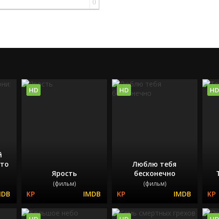
0
HD
HD
HD
й
это
Люблю тебя
Ярость
бесконечно
(фильм)
(фильм)
HD
HD
HD