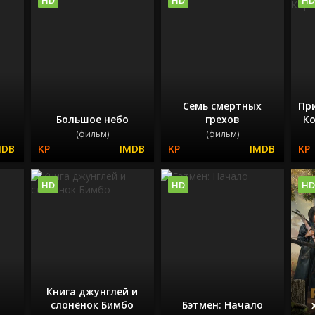
Семь смертных
Пр
Большое небо
грехов
К
(фильм)
(фильм)
HD
HD
HD
Книга джунглей и
слонёнок Бимбо
Бэтмен: Начало