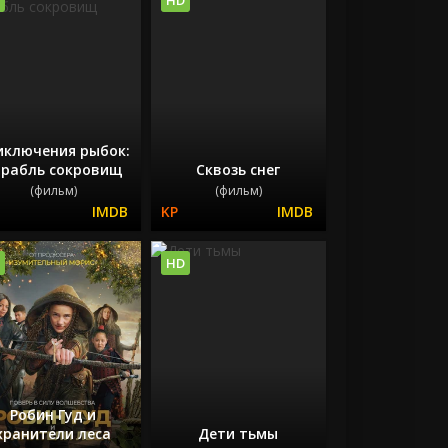
иключения рыбок:
орабль сокровищ
Сквозь снег
(фильм)
(фильм)
HD
Робин Гуд и
хранители леса
Дети тьмы