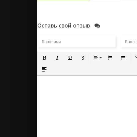
Оставь свой отзыв
Полужирный
Курсив
Подчеркнутый
Зачеркнутый
Выравнивание
Нумерованный
Маркиро
Вс
Вставка спойлера