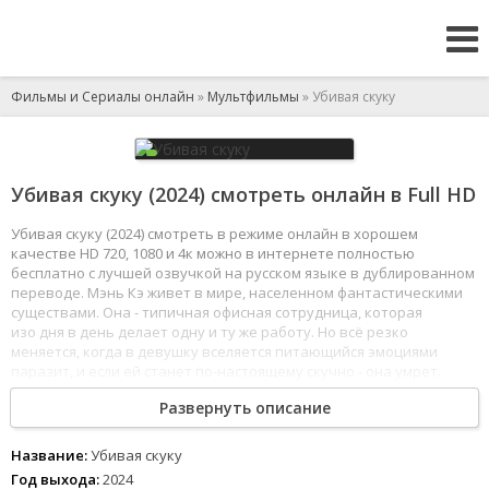
Фильмы и Сериалы онлайн
»
Мультфильмы
» Убивая скуку
Убивая скуку (2024) смотреть онлайн в Full HD
Убивая скуку (2024) смотреть в режиме онлайн в хорошем
качестве HD 720, 1080 и 4к можно в интернете полностью
бесплатно с лучшей озвучкой на русском языке в дублированном
переводе. Мэнь Кэ живет в мире, населенном фантастическими
существами. Она - типичная офисная сотрудница, которая
изо дня в день делает одну и ту же работу. Но всё резко
меняется, когда в девушку вселяется питающийся эмоциями
паразит, и если ей станет по-настоящему скучно - она умрет.
К счастью, на помощь Мэнь Кэ приходит жизнерадостный
Развернуть описание
инопланетянин Я Сэнь, который будет делать так, чтобы каждый
день девушки стал увлекательным и насыщенным событиями.
1
2
3
4
5
6
7
8
Название:
Убивая скуку
Год выхода:
2024