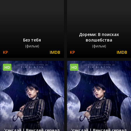
Дореми: В поисках
Без тебя
волшебства
(фильм)
(фильм)
HD
HD
Уэнсдэй | Венсдей сериал
Уэнсдэй | Венсдей сериал