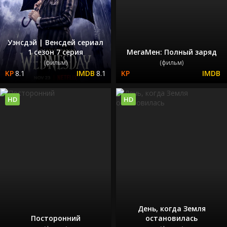
Уэнсдэй | Венсдей сериал
1 сезон 7 серия
МегаМен: Полный заряд
(фильм)
(фильм)
8.1
8.1
HD
HD
День, когда Земля
Посторонний
остановилась