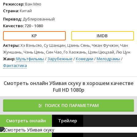
Режиссер:
Ван Мяо
Страна:
Китай
Перевод:
Дублированный
Качество:
720 - 1080
Актеры:
Хэ Вэньсяо, Су Шанцин, Цзинь Сянь, Чжан Фучжэн, Чан
Жуншань, Чэнь Цянь, Син Чао, Го Хаожань, Цзян Цюцзай, Лю Цун
Жанр:
Мультфильмы
/
Зарубежные
/
Комедии
/
Мелодрамы
/
Фантастика
Смотреть онлайн Убивая скуку в хорошем качестве
Full HD 1080p
ПОИСК ПО ПАРАМЕТРАМ
Смотреть онлайн
Трейлер