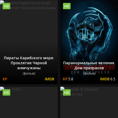
HD
HD
Пираты Карибского моря:
Проклятие Черной
Паранормальные явления.
жемчужины
Дом призраков
(фильм)
(фильм)
5.8
6.5
HD
HD