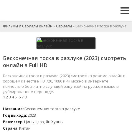
Фильмы и Сериалы онлайн
»
Сериалы
» Бесконечная тоска в разлуке
Бесконечная тоска в разлуке (2023) смотреть
онлайн в Full HD
Бесконечная тоска в разлуке (2023) смотреть в режиме онлайн в
хорошем качестве HD 720, 1080 и 4к можно в интернете
полностью бесплатно с лучшей озвучкой на русском языке в
дублированном переводе.
1
2
3
4
5
6
7
8
Название:
Бесконечная тоска в разлуке
Год выхода:
2023
Режиссер:
Цинь Цзоэ, Ян Хуань
Страна:
Китай