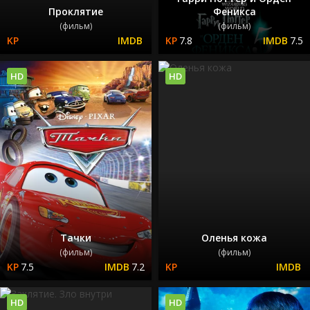
Проклятие
Феникса
(фильм)
(фильм)
7.8
7.5
HD
HD
Тачки
Оленья кожа
(фильм)
(фильм)
7.5
7.2
HD
HD