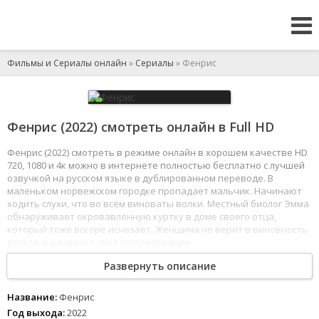
Фильмы и Сериалы онлайн
»
Сериалы
» Фенрис
Фенрис (2022) смотреть онлайн в Full HD
Фенрис (2022) смотреть в режиме онлайн в хорошем качестве HD
720, 1080 и 4к можно в интернете полностью бесплатно с лучшей
озвучкой на русском языке в дублированном переводе. В
маленьком норвежском городке пропадает мальчик. Начинают
ходить слухи, что во всём виноваты волки. Местный биолог Эмма
обнаруживает окровавленную куртку в доме своего отца,
который тоже вскоре исчезает. Женщина не верит в виновность
волков и начинает своё расследование.
1
2
3
4
5
6
7
8
Развернуть описание
Название:
Фенрис
Год выхода:
2022