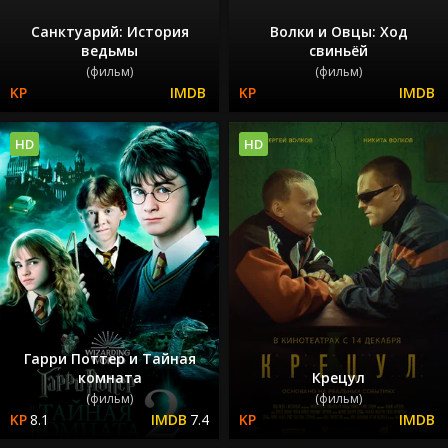
Санктуарий: История
Волки и Овцы: Ход
ведьмы
свиньёй
(фильм)
(фильм)
HD
HD
Гарри Поттер и Тайная
комната
Крецул
(фильм)
(фильм)
8.1
7.4