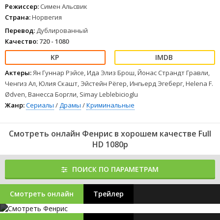
Режиссер:
Симен Альсвик
Страна:
Норвегия
Перевод:
Дублированный
Качество:
720 - 1080
Актеры:
Ян Гуннар Рэйсе, Ида Элиз Брош, Йонас Страндт Гравли,
Ченгиз Ал, Юлия Скашт, Эйстейн Рёгер, Ингьерд Эгеберг, Helena F.
Ødven, Ванесса Боргли, Simay Leblebicioglu
Жанр:
Сериалы
/
Драмы
/
Криминальные
Смотреть онлайн Фенрис в хорошем качестве Full
HD 1080p
ПОИСК ПО ПАРАМЕТРАМ
Смотреть онлайн
Трейлер