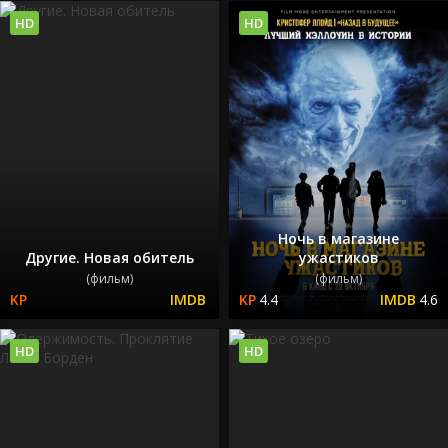
HD
HD
Ночь в магазине
Другие. Новая обитель
ужастиков
(фильм)
(фильм)
4.4
4.6
HD
HD