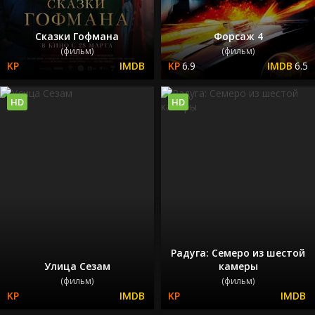
Сказки Гофмана
Форсаж 4
(фильм)
(фильм)
6.9
6.5
HD
HD
Радуга: Семеро из шестой
Улица Сезам
камеры
(фильм)
(фильм)