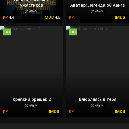
ужастиков
Аватар: Легенда об Аанге
(фильм)
(фильм)
4.4
4.6
HD
HD
Крепкий орешек 2
Влюбляясь в тебя
(фильм)
(фильм)