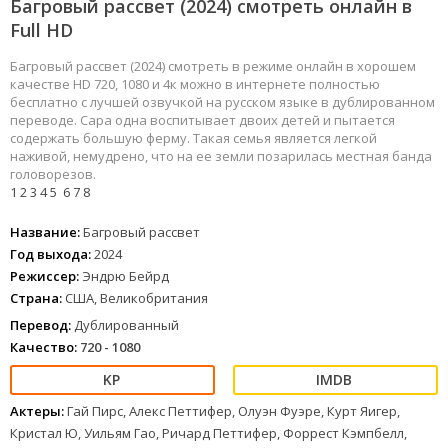
Багровый рассвет (2024) смотреть онлайн в
Full HD
Багровый рассвет (2024) смотреть в режиме онлайн в хорошем
качестве HD 720, 1080 и 4к можно в интернете полностью
бесплатно с лучшей озвучкой на русском языке в дублированном
переводе. Сара одна воспитывает двоих детей и пытается
содержать большую ферму. Такая семья является легкой
наживой, немудрено, что на ее земли позарилась местная банда
головорезов.
1
2
3
4
5
6
7
8
Название:
Багровый рассвет
Год выхода:
2024
Режиссер:
Эндрю Бейрд
Страна:
США, Великобритания
Перевод:
Дублированный
Качество:
720 - 1080
Актеры:
Гай Пирс, Алекс Петтифер, Олуэн Фуэре, Курт Яигер,
Кристал Ю, Уильям Гао, Ричард Петтифер, Форрест Кэмпбелл,