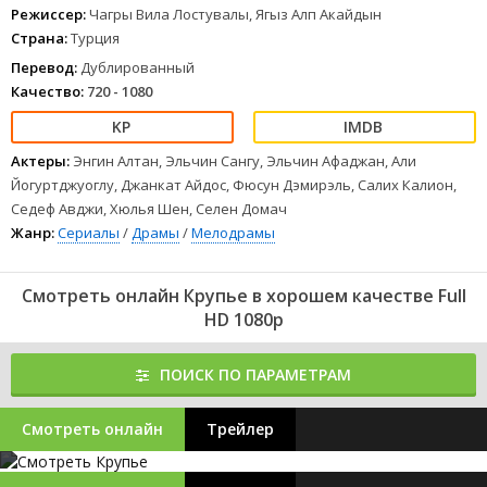
Режиссер:
Чагры Вила Лостувалы, Ягыз Алп Акайдын
Страна:
Турция
Перевод:
Дублированный
Качество:
720 - 1080
Актеры:
Энгин Алтан, Эльчин Сангу, Эльчин Афаджан, Али
Йогуртджуоглу, Джанкат Айдос, Фюсун Дэмирэль, Салих Калион,
Седеф Авджи, Хюлья Шен, Селен Домач
Жанр:
Сериалы
/
Драмы
/
Мелодрамы
Смотреть онлайн Крупье в хорошем качестве Full
HD 1080p
ПОИСК ПО ПАРАМЕТРАМ
Смотреть онлайн
Трейлер