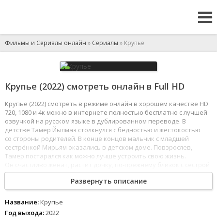
Фильмы и Сериалы онлайн
»
Сериалы
» Крупье
Крупье (2022) смотреть онлайн в Full HD
Крупье (2022) смотреть в режиме онлайн в хорошем качестве HD
720, 1080 и 4к можно в интернете полностью бесплатно с лучшей
озвучкой на русском языке в дублированном переводе. В
детстве Тамер Йылмаз столкнулся с бедностью и жестокостью
со стороны родителей. В конце концов мальчик с младшей
сестрёнкой Мирьям оказались в детском доме. Повзрослев,
Тамер постарался как можно лучше устроить свою жизнь.
Он счастливо женат, растит дочку, по-прежнему близок с сестрой
и даже помогает родителям, которых не видел долгие годы.
Развернуть описание
1
2
3
4
5
6
7
8
Название:
Крупье
Год выхода:
2022