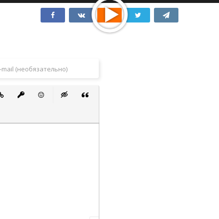
 список
ванный список
тавить ссылку
Вставить защищенную ссылку
Вставить смайлик
Вставка скрытого текста
Вставка цитаты