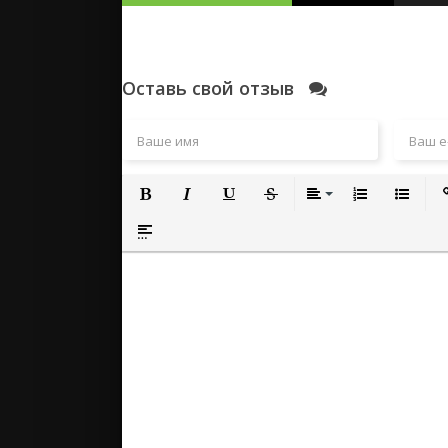
Оставь свой отзыв
Полужирный
Курсив
Подчеркнутый
Зачеркнутый
Выравнивание
Нумерованный
Маркиро
Вс
Вставка спойлера