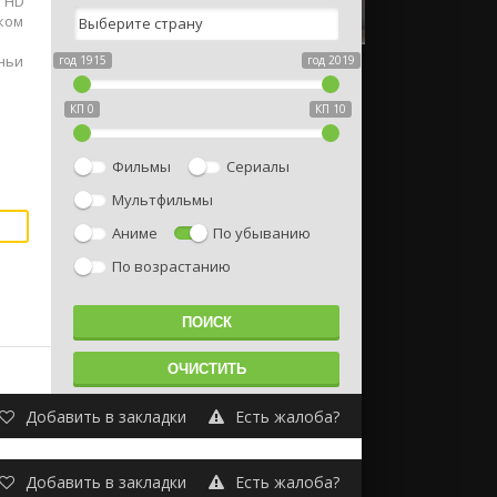
е HD
ском
иньи
год 1915
год 2019
КП 0
КП 10
Фильмы
Сериалы
Мультфильмы
Аниме
По убыванию
По возрастанию
Добавить в закладки
Есть жалоба?
Добавить в закладки
Есть жалоба?