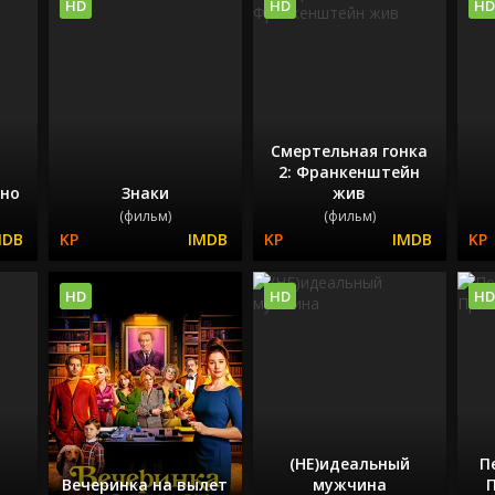
HD
HD
HD
Смертельная гонка
2: Франкенштейн
ино
Знаки
жив
(фильм)
(фильм)
HD
HD
HD
(НЕ)идеальный
П
Вечеринка на вылет
мужчина