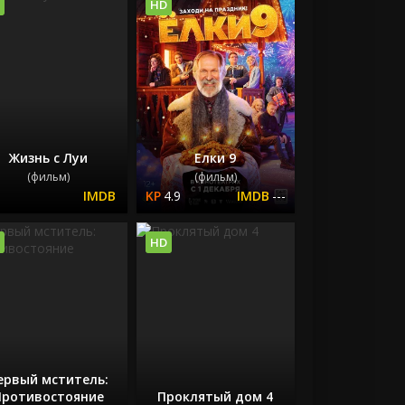
HD
Жизнь с Луи
Елки 9
(фильм)
(фильм)
4.9
---
HD
ервый мститель:
Противостояние
Проклятый дом 4