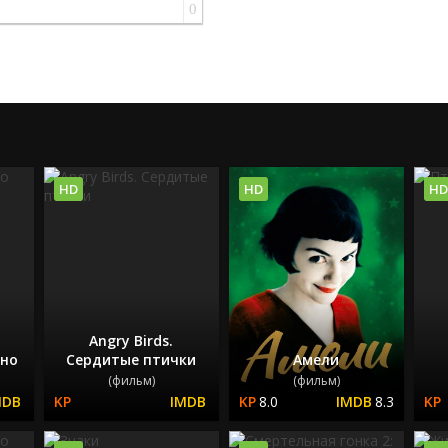
0
HD
HD
HD
Angry Birds.
ино
Сердитые птички
Амели
(фильм)
(фильм)
8.0
8.3