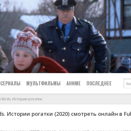
СЕРИАЛЫ
МУЛЬТФИЛЬМЫ
АНИМЕ
ПОСЛЕДНЕЕ
y Birds. Истории рогатки
Все
Криминал
ds. Истории рогатки (2020) смотреть онлайн в Ful
Боевики
Мелодрамы
Военные
2024
Приключения