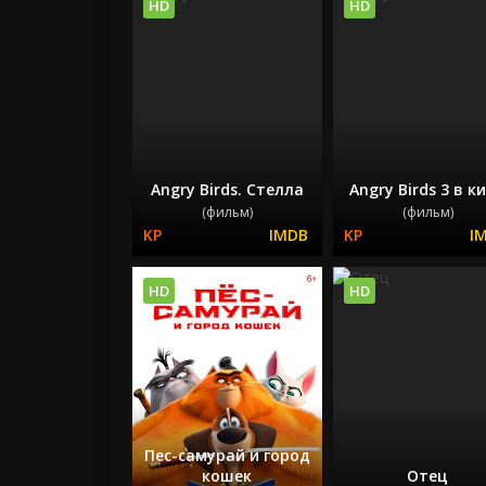
HD
HD
Angry Birds. Стелла
Angry Birds 3 в к
(фильм)
(фильм)
HD
HD
Пес-самурай и город
кошек
Отец