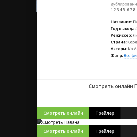
2023
дублированн
2022
1
2
3
4
5
6
7
8
2021
Название:
П
Год выхода:
Русские
Режиссер:
Л
СССР
Страна:
Коре
Зарубежн
Актеры:
Ко А
Жанр:
Все ф
Смотреть онлайн П
Смотреть онлайн
Трейлер
Смотреть онлайн
Трейлер