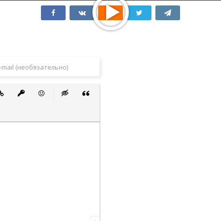
 список
ванный список
тавить ссылку
Вставить защищенную ссылку
Вставить смайлик
Вставка скрытого текста
Вставка цитаты