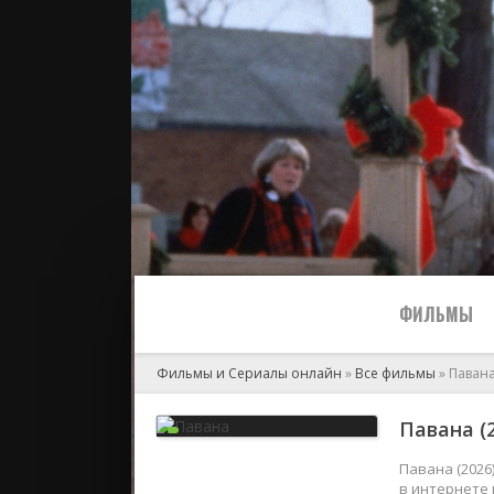
ФИЛЬМЫ
Фильмы и Сериалы онлайн
»
Все фильмы
» Паван
Все
Павана (
2024
Павана (2026
в интернете 