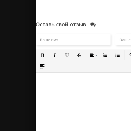
Оставь свой отзыв
Полужирный
Курсив
Подчеркнутый
Зачеркнутый
Выравнивание
Нумерованный
Маркиро
Вс
Вставка спойлера