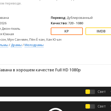
Детективы
2023
Семейные
ом переводе.
Детские
2022
Спорт
Драмы
2021
Триллеры
авана
Перевод:
Дублированный
Комедии
Ужасы
2026
Качество:
720 - 1080
Русские
Фантастика
и Джон-пхиль
СССР
Фэнтези
я Южная
ые
Зарубежные
-сон, Мун Сан-мин, Пён Ё-хан, Хан Ю-ын
ильмы
/
Драмы
/
Мелодрамы
Фильмы из соцетей
авана в хорошем качестве Full HD 1080p
Свет
Свет