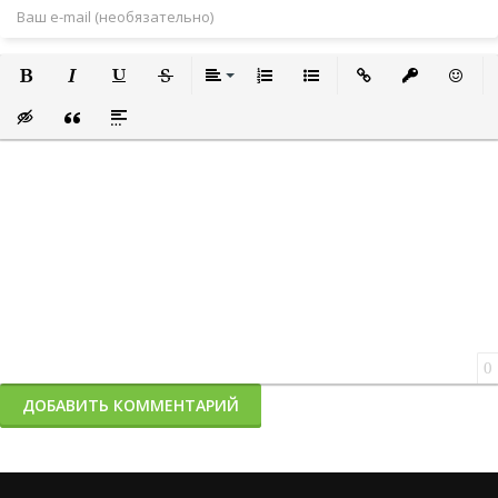
Полужирный
Курсив
Подчеркнутый
Зачеркнутый
Выравнивание
Нумерованный список
Маркированный список
Вставить ссылку
Вставить за
Встави
Вставка скрытого текста
Вставка цитаты
Вставка спойлера
0
ДОБАВИТЬ КОММЕНТАРИЙ