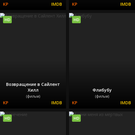
HD
HD
Возвращение в Сайлент
Хилл
Флибубу
(фильм)
(фильм)
HD
HD