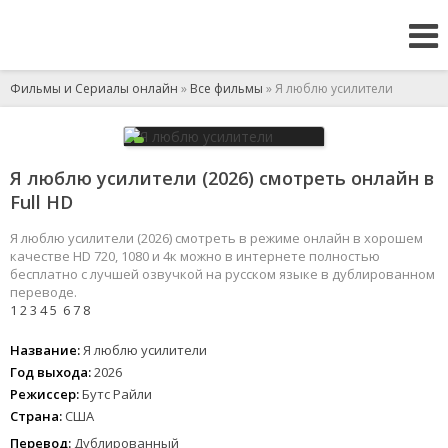
Фильмы и Сериалы онлайн
»
Все фильмы
» Я люблю усилители
Я люблю усилители (2026) смотреть онлайн в
Full HD
Я люблю усилители (2026) смотреть в режиме онлайн в хорошем
качестве HD 720, 1080 и 4к можно в интернете полностью
бесплатно с лучшей озвучкой на русском языке в дублированном
переводе.
1
2
3
4
5
6
7
8
Название:
Я люблю усилители
Год выхода:
2026
Режиссер:
Бутс Райли
Страна:
США
Перевод:
Дублированный