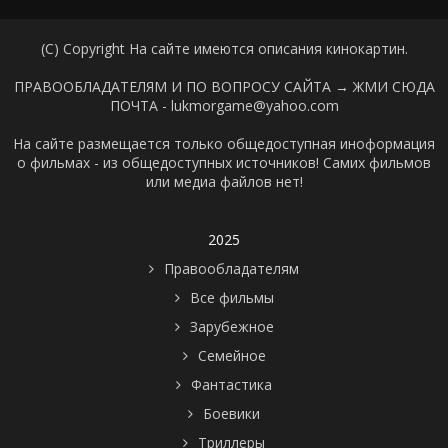
(C) Copyright На сайте имеются описания кинокартин.
ПРАВООБЛАДАТЕЛЯМ И ПО ВОПРОСУ САЙТА →
ЖМИ СЮДА
ПОЧТА - lukmorgame@yahoo.com
На сайте размещается только общедоступная иноформация
о фильмах - из общедоступных источников! Самих фильмов
или медиа файлов нет!
2025
Правообладателям
Все фильмы
Зарубежное
Семейное
Фантастика
Боевики
Триллеры