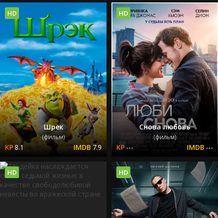
HD
HD
Шрек
Снова любовь
(фильм)
(фильм)
8.1
7.9
---
---
HD
HD