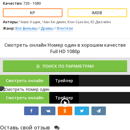
Качество:
720 - 1080
Актеры:
Чхве У-щик, Чан Хе-джин, Кон Сын-ён, Ю Джэ-мён
Жанр:
Все фильмы
/
Драмы
/
Фэнтези
Смотреть онлайн Номер один в хорошем качестве
Full HD 1080p
ПОИСК ПО ПАРАМЕТРАМ
Смотреть онлайн
Трейлер
Смотреть онлайн
Трейлер
Оставь свой отзыв