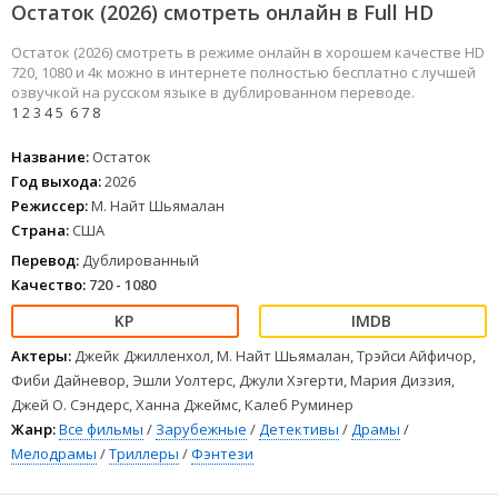
Остаток (2026) смотреть онлайн в Full HD
Остаток (2026) смотреть в режиме онлайн в хорошем качестве HD
720, 1080 и 4к можно в интернете полностью бесплатно с лучшей
озвучкой на русском языке в дублированном переводе.
1
2
3
4
5
6
7
8
Название:
Остаток
Год выхода:
2026
Режиссер:
М. Найт Шьямалан
Страна:
США
Перевод:
Дублированный
Качество:
720 - 1080
Актеры:
Джейк Джилленхол, М. Найт Шьямалан, Трэйси Айфичор,
Фиби Дайневор, Эшли Уолтерс, Джули Хэгерти, Мария Диззия,
Джей О. Сэндерс, Ханна Джеймс, Калеб Руминер
Жанр:
Все фильмы
/
Зарубежные
/
Детективы
/
Драмы
/
Мелодрамы
/
Триллеры
/
Фэнтези