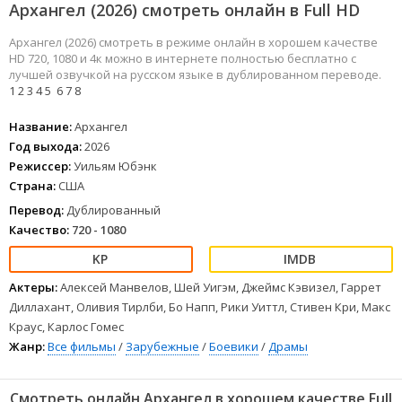
Архангел (2026) смотреть онлайн в Full HD
Архангел (2026) смотреть в режиме онлайн в хорошем качестве
HD 720, 1080 и 4к можно в интернете полностью бесплатно с
лучшей озвучкой на русском языке в дублированном переводе.
1
2
3
4
5
6
7
8
Название:
Архангел
Год выхода:
2026
Режиссер:
Уильям Юбэнк
Страна:
США
Перевод:
Дублированный
Качество:
720 - 1080
Актеры:
Алексей Манвелов, Шей Уигэм, Джеймс Кэвизел, Гаррет
Диллахант, Оливия Тирлби, Бо Напп, Рики Уиттл, Стивен Кри, Макс
Краус, Карлос Гомес
Жанр:
Все фильмы
/
Зарубежные
/
Боевики
/
Драмы
Смотреть онлайн Архангел в хорошем качестве Full