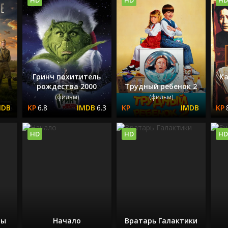
Гринч похититель
Ка
рождества 2000
Трудный ребенок 2
(фильм)
(фильм)
6.8
6.3
HD
HD
HD
ты
Начало
Вратарь Галактики