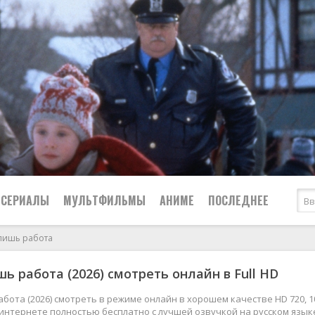
СЕРИАЛЫ
МУЛЬТФИЛЬМЫ
АНИМЕ
ПОСЛЕДНЕЕ
 лишь работа
Все
Криминал
шь работа (2026) смотреть онлайн в Full HD
Боевики
Мелодрамы
Военные
2024
Приключения
абота (2026) смотреть в режиме онлайн в хорошем качестве HD 720, 1
 интернете полностью бесплатно с лучшей озвучкой на русском язык