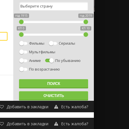
год 1915
год 2019
КП 0
КП 10
Фильмы
Сериалы
Мультфильмы
Аниме
По убыванию
По возрастанию
Добавить в закладки
Есть жалоба?
Добавить в закладки
Есть жалоба?