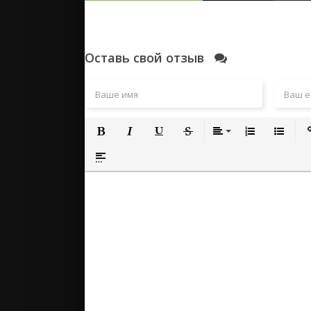
Оставь свой отзыв
Полужирный
Курсив
Подчеркнутый
Зачеркнутый
Выравнивание
Нумерованный
Маркиро
Вс
Вставка спойлера