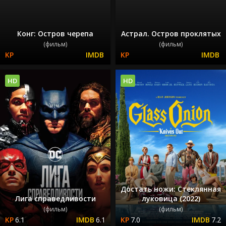
Конг: Остров черепа
Астрал. Остров проклятых
(фильм)
(фильм)
HD
HD
Достать ножи: Стеклянная
Лига справедливости
луковица (2022)
(фильм)
(фильм)
6.1
6.1
7.0
7.2