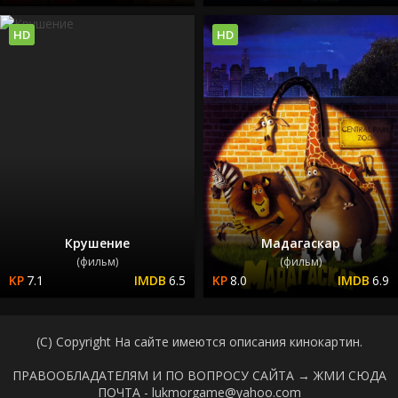
HD
HD
Крушение
Мадагаскар
(фильм)
(фильм)
7.1
6.5
8.0
6.9
(C) Copyright На сайте имеются описания кинокартин.
ПРАВООБЛАДАТЕЛЯМ И ПО ВОПРОСУ САЙТА →
ЖМИ СЮДА
ПОЧТА - lukmorgame@yahoo.com