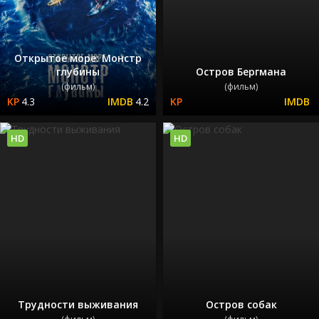
Открытое море: Монстр
глубины
Остров Бергмана
(фильм)
(фильм)
4.3
4.2
HD
HD
Трудности выживания
Остров собак