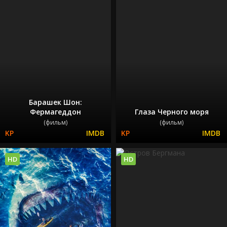
Барашек Шон:
Фермагеддон
Глаза Черного моря
(фильм)
(фильм)
HD
HD