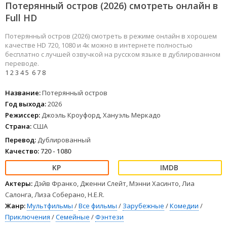
Потерянный остров (2026) смотреть онлайн в
Full HD
Потерянный остров (2026) смотреть в режиме онлайн в хорошем
качестве HD 720, 1080 и 4к можно в интернете полностью
бесплатно с лучшей озвучкой на русском языке в дублированном
переводе.
1
2
3
4
5
6
7
8
Название:
Потерянный остров
Год выхода:
2026
Режиссер:
Джоэль Кроуфорд, Хануэль Меркадо
Страна:
США
Перевод:
Дублированный
Качество:
720 - 1080
Актеры:
Дэйв Франко, Дженни Слейт, Мэнни Хасинто, Лиа
Салонга, Лиза Соберано, H.E.R.
Жанр:
Мультфильмы
/
Все фильмы
/
Зарубежные
/
Комедии
/
Приключения
/
Семейные
/
Фэнтези