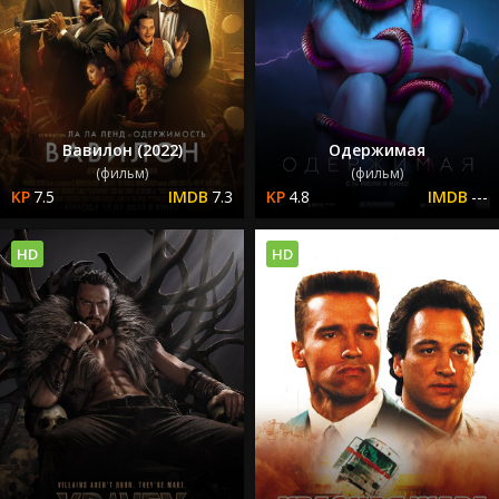
Вавилон (2022)
Одержимая
(фильм)
(фильм)
7.5
7.3
4.8
---
HD
HD