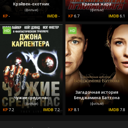
Крэйвен-охотник
Красная жара
(фильм)
(фильм)
-
-
6.7
6.1
HD
HD
Загадочная история
Чужие среди нас
Бенджамина Баттона
(фильм)
(фильм)
7.2
7.2
8.1
7.8