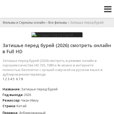
Фильмы и Сериалы онлайн
»
Все фильмы
» Затишье перед бурей
Затишье перед бурей (2026) смотреть онлайн
в Full HD
Затишье перед бурей (2026) смотреть в режиме онлайн в
хорошем качестве HD 720, 1080 и 4к можно в интернете
полностью бесплатно с лучшей озвучкой на русском языке в
дублированном переводе.
1
2
3
4
5
6
7
8
Название:
Затишье перед бурей
Год выхода:
2026
Режиссер:
Чжан Имоу
Страна:
Китай
Перевод:
Дублированный