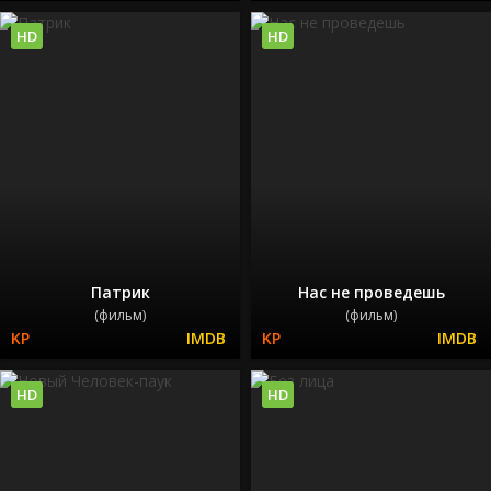
HD
HD
Патрик
Нас не проведешь
(фильм)
(фильм)
HD
HD