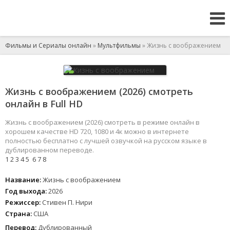
Фильмы и Сериалы онлайн
»
Мультфильмы
» Жизнь с воображением
Жизнь с воображением (2026) смотреть
онлайн в Full HD
Жизнь с воображением (2026) смотреть в режиме онлайн в
хорошем качестве HD 720, 1080 и 4к можно в интернете
полностью бесплатно с лучшей озвучкой на русском языке в
дублированном переводе.
1
2
3
4
5
6
7
8
Название:
Жизнь с воображением
Год выхода:
2026
Режиссер:
Стивен П. Нири
Страна:
США
Перевод:
Дублированный