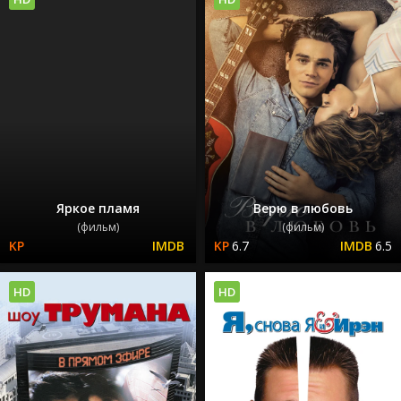
Яркое пламя
Верю в любовь
(фильм)
(фильм)
6.7
6.5
HD
HD