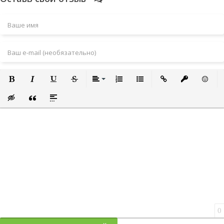
Полужирный
Курсив
Подчеркнутый
Зачеркнутый
Выравнивание
Нумерованный список
Маркированный список
Вставить ссылку
Вставить за
Встави
Вставка скрытого текста
Вставка цитаты
Вставка спойлера
0