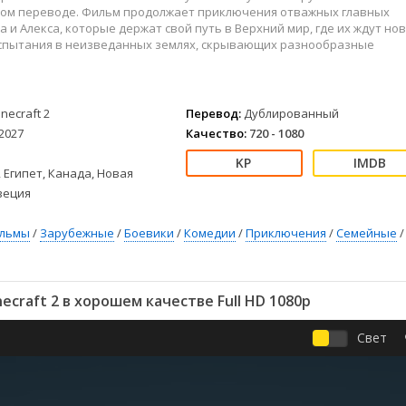
Детективы
2023
Семейные
ом переводе. Фильм продолжает приключения отважных главных
Детские
2022
Спорт
ва и Алекса, которые держат свой путь в Верхний мир, где их ждут но
спытания в неизведанных землях, скрывающих разнообразные
Драмы
2021
Триллеры
Комедии
Ужасы
Русские
Фантастика
necraft 2
Перевод:
Дублированный
СССР
Фэнтези
2027
Качество:
720 - 1080
ые
Зарубежные
Фильмы из соцетей
 Египет, Канада, Новая
веция
ильмы
/
Зарубежные
/
Боевики
/
Комедии
/
Приключения
/
Семейные
/
craft 2 в хорошем качестве Full HD 1080p
Свет