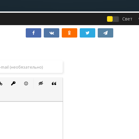
Свет
 список
ванный список
тавить ссылку
Вставить защищенную ссылку
Вставить смайлик
Вставка скрытого текста
Вставка цитаты