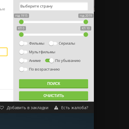
вые
год 1915
год 2019
КП 0
КП 10
Фильмы
Сериалы
Мультфильмы
Аниме
По убыванию
По возрастанию
Добавить в закладки
Есть жалоба?