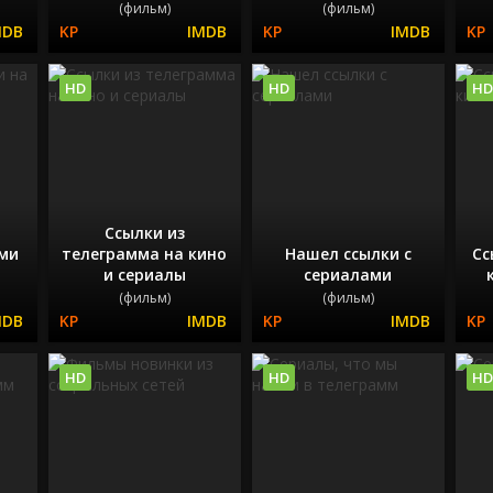
(фильм)
(фильм)
HD
HD
HD
Ссылки из
ами
телеграмма на кино
Нашел ссылки с
Сс
и сериалы
сериалами
(фильм)
(фильм)
HD
HD
HD