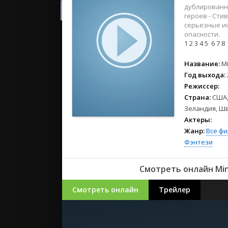
2023
дублированн
2022
героев - Сти
серьезные и
2021
опасности.
1
2
3
4
5
6
7
8
Русские
Название:
Mi
СССР
Год выхода:
Зарубежн
Режиссер:
Страна:
США,
Зеландия, Ш
Актеры:
Жанр:
Все ф
Фэнтези
Смотреть онлайн Mine
Смотреть онлайн
Трейлер