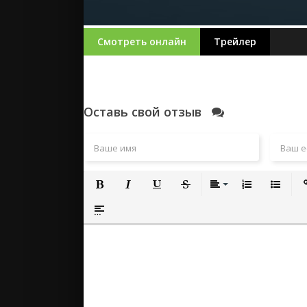
Смотреть онлайн
Трейлер
Оставь свой отзыв
Полужирный
Курсив
Подчеркнутый
Зачеркнутый
Выравнивание
Нумерованный
Маркиро
Вс
Вставка спойлера