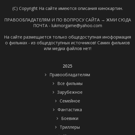
(C) Copyright На сайте имеются описания кинокартин.
ПРАВООБЛАДАТЕЛЯМ И ПО ВОПРОСУ САЙТА →
ЖМИ СЮДА
ПОЧТА - lukmorgame@yahoo.com
На сайте размещается только общедоступная иноформация
о фильмах - из общедоступных источников! Самих фильмов
или медиа файлов нет!
2025
Правообладателям
Все фильмы
Зарубежное
Семейное
Фантастика
Боевики
Триллеры