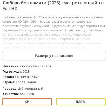
Любовь без памяти (2023) смотреть онлайн в
Full HD
Любовь без памяти (2023) смотреть в режиме онлайн в хорошем
качестве HD 720, 1080 и 4к можно в интернете полностью
бесплатно с лучшей озвучкой на русском языке в дублированном
переводе. Развод и девичья фамилия! Так
решают
супруги Чон и
На, в очередной раз выясняя отношения. Получив в суде
предписание в 30 дней окончательно принять решение
развестись, они буквально в
этот
же день попадают в аварию,
теряя память и напрочь забывая о том, кто они другу.
1
2
3
4
5
6
7
8
Развернуть описание
Название:
Любовь без памяти
Год выхода:
2023
Режиссер:
Нам Дэ-джун
Страна:
Корея Южная
Перевод:
Дублированный
Качество:
720 - 1080