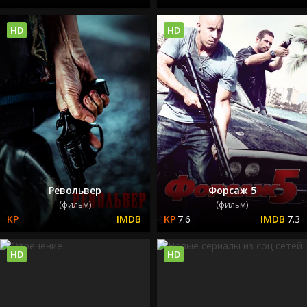
HD
HD
Револьвер
Форсаж 5
(фильм)
(фильм)
7.6
7.3
HD
HD