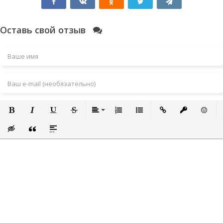
Оставь свой отзыв
Полужирный
Курсив
Подчеркнутый
Зачеркнутый
Выравнивание
Нумерованный список
Маркированный список
Вставить ссылку
Вставить за
Встави
Вставка скрытого текста
Вставка цитаты
Вставка спойлера