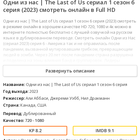
Одни из нас | The Last of Us сериал 1 сезон 6
серия (2023) смотреть онлайн в Full HD
Одни из нас | The Last of Us сериал 1 сезон 6 серия (2023) смотреть
в режиме онлайн в хорошем качестве HD 720, 1080 и 4к можно в
интернете полностью бесплатно с лучшей озвучкой на русском
языке в дублированном переводе. Смотреть онлайн Одни из Нас
(сериал 2023) серия 6 - Америка так и не оправилась после
пандемии, вызванной мутировавшим грибком, превращающим
людей в зомби. Через 20 лет после пандемии страна разрушена
и поделена на зоны влияния банд и группировок. Лидеры
группировки «Цикады» уверены, что с последствиями пандемии
Развернуть описание
необходимо бороться, и помочь в этом должна вакцина, которую
только еще предстоит разработать. В распоряжении «Цикад»
находится девочка Элли, у которой обнаружили иммунитет
Название:
Одни из нас | The Last of Us сериал 1 сезон 6 серия
к спорам грибка. Контрабандист Джоэл Миллер соглашается
Год выхода:
2023
доставить 13-летнюю Элли Джонсон в Университет Колорадо,
Режиссер:
Али Аббаси, Джереми Уэбб, Нил Дракманн
в лабораториях которого есть необходимое оборудование
Страна:
Канада, США
для исследования и производства вакцины. Но на пути к цели
Джоэла и Элли ждут десятки неприятных встреч и испытаний.
Перевод:
Дублированный
Качество:
720 - 1080
53
54
55
56
57
58
59
60
61
62
63
64
65
66
67
68
69
70
71
72
73
74
75
76
1
2
3
4
5
6
7
8
8.2
9.1