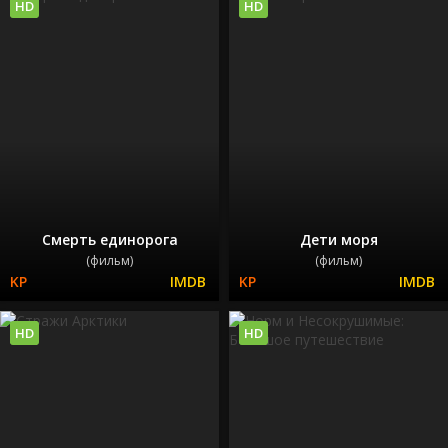
HD
HD
Смерть единорога
Дети моря
(фильм)
(фильм)
HD
HD