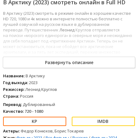
В Арктику (2023) смотреть онлайн в Full HD
В Арктику (2023) смотреть в режиме онлайн в хорошем качестве
HD 720, 1080 и 4к можно в интернете полностью бесплатно с
лучшей озвучкой на русском языке в дублированном
переводе. Путешественник
Леонид
Круглов отправляется
на поиски «морского единорога» в северные моря и неожиданно
для себя попадает под «притяжение Арктики». Теперь он не
может остановиться, пока не обойдет все арктические
архипелаги, и за пять лет экспедиций, пережив множество
опасных приключений в море, на
суше
, во льдах, становится
Развернуть описание
свидетелем и участником глобального исторического
события — нового открытия Арктики.
1
2
3
4
5
6
7
8
Название:
В Арктику
Год выхода:
2023
Режиссер:
Леонид Круглов
Страна:
Россия
Перевод:
Дублированный
Качество:
720 - 1080
Актеры:
Федор Конюхов, Борис Токарев
Жанр:
Фильмы 2023
/
Все фильмы
/
Русские
/
Фильмы 2024