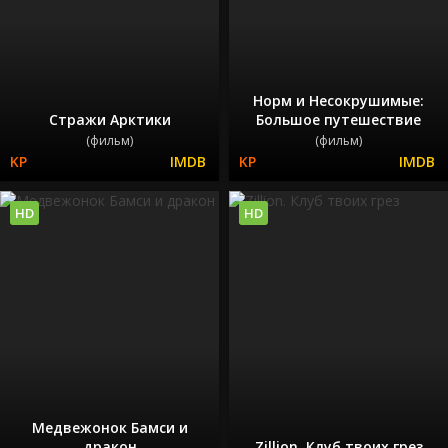
Норм и Несокрушимые:
Стражи Арктики
Большое путешествие
(фильм)
(фильм)
HD
HD
Медвежонок Бамси и
дракон
Zillion. Клуб твоих грез