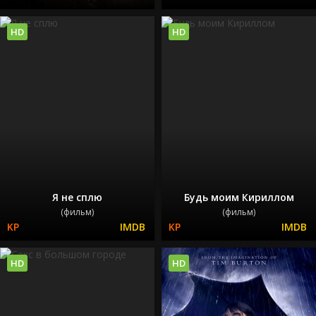
HD
HD
Я не сплю
Будь моим Кириллом
(фильм)
(фильм)
HD
HD