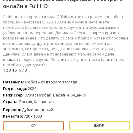
онлайн в Full HD
Любовь со второго взгляда (2024) смотреть в режиме онлайн в
хорошем качестве HD 720, 1080 и 4к можно в интернете
полностью бесплатно с лучшей озвучкой на русском языке в
дублированном переводе. Данила и Олеся —
паре
в кризисе,
которая не знает, что делать со своим браком. Устав от проблем
в отношениях, супруги регистрируются в приложении для
знакомств, которое создает для них идеальные аватары (.
Данила и Олеся даже не подозревают, что, на самом деле,
общаются
друг с другом. Получится ли у них спасти брак и снова
полюбить друг друга?
1
2
3
4
5
6
7
8
Название:
Любовь со второго взгляда
Год выхода:
2024
Режиссер:
Олжас Нурбай, Василий Куценко
Страна:
Россия, Казахстан
Перевод:
Дублированный
Качество:
720 - 1080