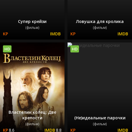
Супер крейзи
Ловушка для кролика
(фильм)
(фильм)
HD
HD
Властелин колец: Две
крепости
(Не)идеальные парочки
(фильм)
(фильм)
8.6
8.8