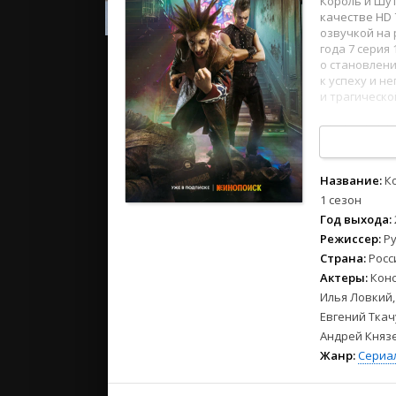
Король и Шут
2023
качестве HD 
2022
озвучкой на 
2021
года 7 серия
о становлени
к успеху и н
Русские
и трагическ
СССР
119
120
121
12
Зарубежн
1
2
3
4
5
6
7
8
Название:
К
1 сезон
Год выхода:
Режиссер:
Р
Страна:
Росс
Актеры:
Конс
Илья Ловкий,
Евгений Ткач
Андрей Княз
Жанр:
Сериа