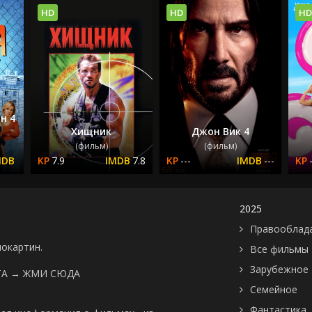
HD
HD
HD
н 4
Хищник
Джон Вик 4
(фильм)
(фильм)
7.9
7.8
---
---
2025
Правооблад
нокартин.
Все фильмы
Зарубежное
ТА →
ЖМИ СЮДА
Семейное
Фантастика