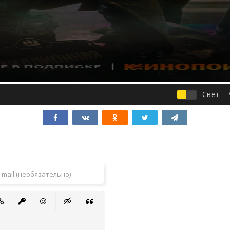
Свет
 список
ванный список
тавить ссылку
Вставить защищенную ссылку
Вставить смайлик
Вставка скрытого текста
Вставка цитаты