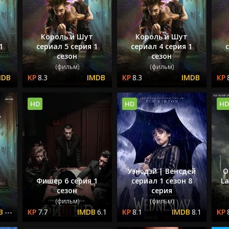
Король и Шут
Король и Шут
1
сериал 5 серия 1
сериал 4 серия 1
сезон
сезон
(фильм)
(фильм)
8.3
8.3
HD
HD
HD
Уэнсдэй | Венсдей
О
Фишер 6 серия 1
сериал 1 сезон 8
La
сезон
серия
(фильм)
(фильм)
---
7.7
6.1
8.1
8.1