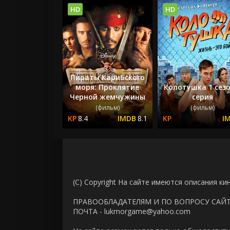
HD
HD
Пираты Карибского
моря: Проклятие
Колотушка 1 сезо
Черной жемчужины
серия
(фильм)
(фильм)
8.4
8.1
(C) Copyright На сайте имеются описания ки
ПРАВООБЛАДАТЕЛЯМ И ПО ВОПРОСУ САЙ
ПОЧТА - lukmorgame@yahoo.com