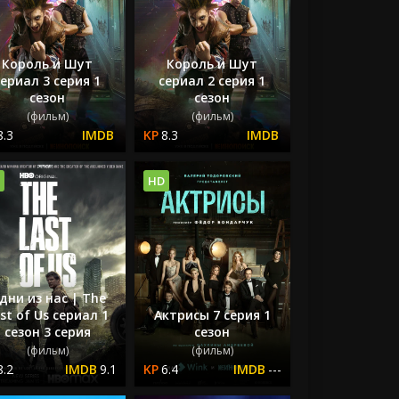
Король и Шут
Король и Шут
сериал 3 серия 1
сериал 2 серия 1
сезон
сезон
(фильм)
(фильм)
8.3
8.3
HD
дни из нас | The
st of Us сериал 1
Актрисы 7 серия 1
сезон 3 серия
сезон
(фильм)
(фильм)
8.2
9.1
6.4
---