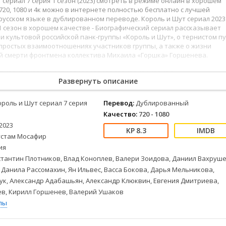
 сериал 7 серия 1 сезон (2023) смотреть в режиме онлайн в хорошем
Детективы
2023
Семейные
720, 1080 и 4к можно в интернете полностью бесплатно с лучшей
Детские
2022
Спорт
русском языке в дублированном переводе. Король и Шут сериал 2023
Драмы
2021
Триллеры
 1 сезон в хорошем качестве - Биографический сериал рассказывает
и культовой российской панк-группы «Король и Шут», о тернистом п
Комедии
Ужасы
епростых взаимоотношениях участников группы, а также о жизни
Русские
Фантастика
ой смерти фронтмена коллектива Михаила «Горшка» Горшенева.
СССР
Фэнтези
2
123
124
125
126
127
128
129
130
131
132
133
134
135
136
ые
Зарубежные
Развернуть описание
Фильмы из соцетей
ороль и Шут сериал 7 серия
Перевод:
Дублированный
Качество:
720 - 1080
2023
8.3
устам Мосафир
ия
тантин Плотников, Влад Коноплев, Валери Зоидова, Даниил Вахруше
 Данила Рассомахин, Ян Ильвес, Васса Бокова, Дарья Мельникова,
ук, Александр Адабашьян, Александр Клюквин, Евгения Дмитриева,
ев, Кирилл Горшенев, Валерий Ушаков
лы