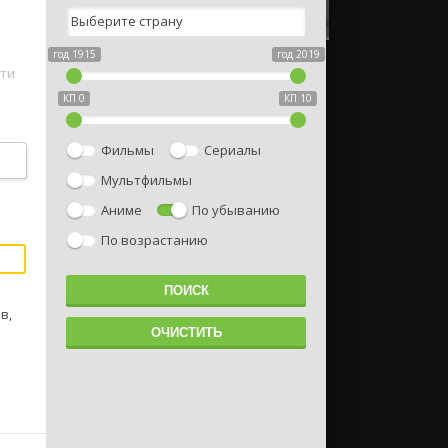
год 1915
год 2019
ути
КП 0
КП 10
Фильмы
Сериалы
Мультфильмы
Аниме
По убыванию
По возрастанию
в,