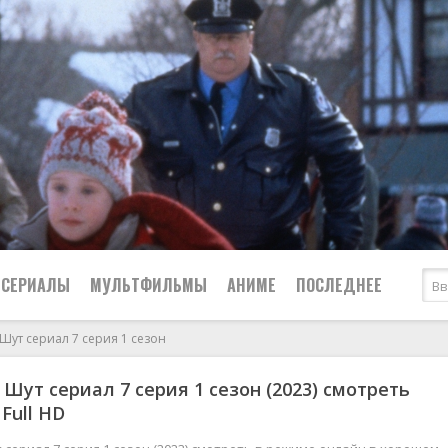
СЕРИАЛЫ
МУЛЬТФИЛЬМЫ
АНИМЕ
ПОСЛЕДНЕЕ
Шут сериал 7 серия 1 сезон
Все
Криминал
 Шут сериал 7 серия 1 сезон (2023) смотреть
Боевики
Мелодрамы
Full HD
Военные
2024
Приключения