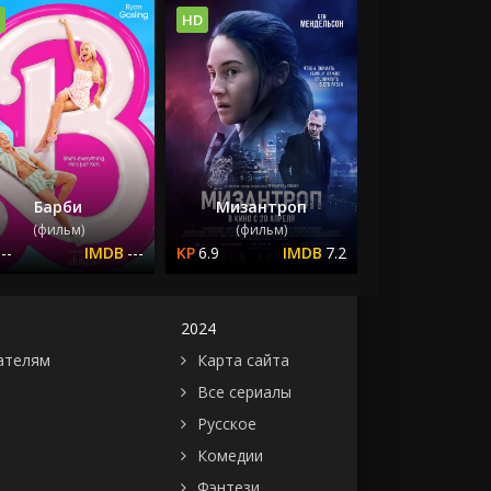
HD
Барби
Мизантроп
(фильм)
(фильм)
---
---
6.9
7.2
2024
ателям
Карта сайта
Все сериалы
Русское
Комедии
Фэнтези