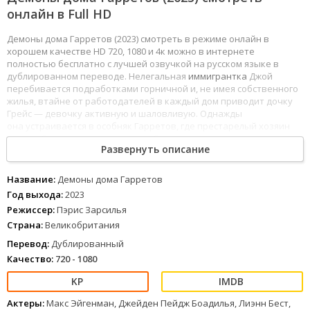
онлайн в Full HD
Демоны дома Гарретов (2023) смотреть в режиме онлайн в
хорошем качестве HD 720, 1080 и 4к можно в интернете
полностью бесплатно с лучшей озвучкой на русском языке в
дублированном переводе. Нелегальная
иммигрантка
Джой
перебивается подработками горничной и, не имея собственного
жилья, втайне от работодателей в каждый дом приводит дочку
Грейс — девочку активную и шаловливую. Однажды
она устраивается в особняк Гарретов, где престарелый хозяин
тяжело болен и не приходит в себя, а
всем
заправляет
Развернуть описание
его племянница.
1
2
3
4
5
6
7
8
Название:
Демоны дома Гарретов
Год выхода:
2023
Режиссер:
Пэрис Зарсилья
Страна:
Великобритания
Перевод:
Дублированный
Качество:
720 - 1080
Актеры:
Макс Эйгенман, Джейден Пейдж Боадилья, Лиэнн Бест,