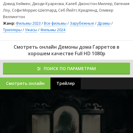
Дэвид Хеймен, Джоди Куаресма, Калеб Джонстон-Миллер, Евгения
Лоу, Софи Моррис-Шеппард, Себ Йейтс Кридленд, Оливер
Веллингтон
Жанр:
Фильмы 2023
/
Все фильмы
/
Зарубежные
/
Драмы
/
Триллеры
/
Ужасы
/
Фильмы 2024
Смотреть онлайн Демоны дома Гарретов в
хорошем качестве Full HD 1080p
ПОИСК ПО ПАРАМЕТРАМ
Смотреть онлайн
Трейлер