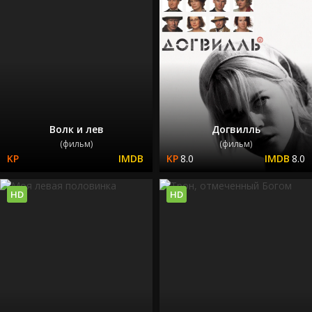
Волк и лев
Догвилль
(фильм)
(фильм)
8.0
8.0
HD
HD