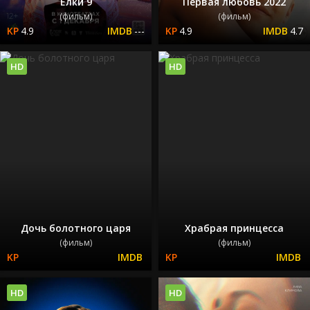
Елки 9
Первая любовь 2022
(фильм)
(фильм)
4.9
---
4.9
4.7
HD
HD
Дочь болотного царя
Храбрая принцесса
(фильм)
(фильм)
HD
HD