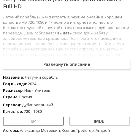
Full HD
Летучий корабль (2024) смотреть в режиме онлайн в хорошем
качестве HD 720, 1080 и 4к можно в интернете полностью
бесплатно с лучшей озвучкой на русском языке в дублированном
переводе. Царь собирается
выдать
свою дочь Забаву
за обворожительного красавчика Поля, богатого наследника
с заграничным лоском. Вот только царевна хочет выйти замуж
по любви. Ее неожиданное знакомство с простым, но честным
и обаятельным матросом Иваном вносит смуту в планы Поля
заполучить
корону.
Развернуть описание
1
2
3
4
5
6
7
8
Название:
Летучий корабль
Год выхода:
2024
Режиссер:
Илья Учитель
Страна:
Россия
Перевод:
Дублированный
Качество:
720 - 1080
Актеры:
Александр Метелкин, Ксения Трейстер, Андрей