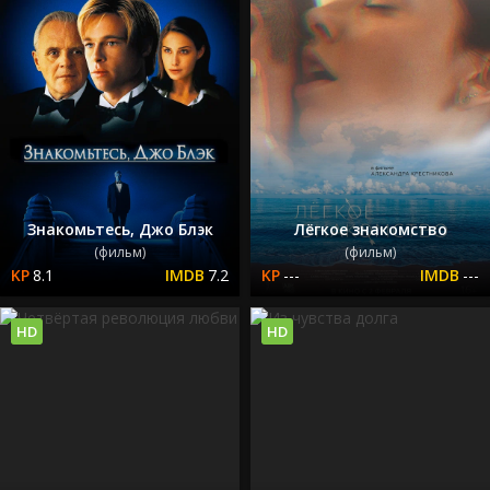
Знакомьтесь, Джо Блэк
Лёгкое знакомство
(фильм)
(фильм)
8.1
7.2
---
---
HD
HD