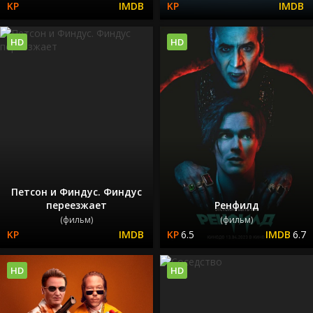
HD
HD
Петсон и Финдус. Финдус
переезжает
Ренфилд
(фильм)
(фильм)
6.5
6.7
HD
HD