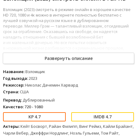
Взломщик (2023) смотреть в режиме онлайн в хорошем качестве
HD 720, 1080 и 4к можно в интернете полностью бесплатно с
лучшей озвучкой на русском языке в дублированном
переводе. Миллер Грэм — талантливый взломщик, отсидевший
срок за ограбление. Оказавшись на свободе, он надеется
наладить отношения с бывшей возлюбленной Бет
и их маленькой дочерью. Но все попытки освоиться
в нормальной жизни разбиваются о криминальное прошлое,
которое не хочет уступить место честному настоящему.
Развернуть описание
И прежде, чем навсегда распрощаться с ним, Миллер должен
совершить одно последнее преступление. Однако теперь под
угрозой оказывается не только его свобода, но и жизнь дочери.
Название:
Взломщик
Год выхода:
2023
53
54
55
56
57
58
59
60
61
62
63
64
65
66
67
68
69
70
71
72
73
74
75
76
Режиссер:
Николас Дачемин Харвард
1
2
3
4
5
6
7
8
Страна:
США
Перевод:
Дублированный
Качество:
720 - 1080
4.7
4.7
Актеры:
Кейт Босворт, Райан Филипп, Винг Реймз, Кайли Брайант,
Чарли Вебер, Джеффри Нордлинг, Ноэль Гульеми, Том Райт,