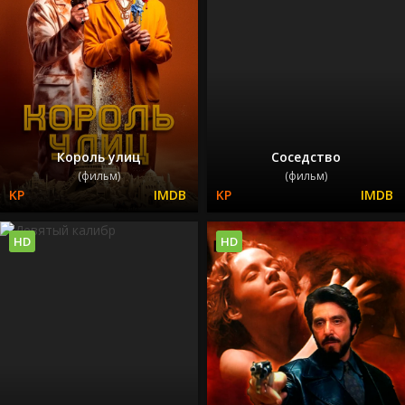
Король улиц
Соседство
(фильм)
(фильм)
HD
HD