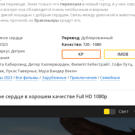
Детективы
2023
Семейные
ом переводе. Энни только что
переехала
в новый город, и у нее сов
Детские
2022
Спорт
 Но вскоре она обзаводится очень необычным и верным
 дикой лошадью с добрым сердцем. Связь между девочкой и животн
Драмы
2021
Триллеры
чень прочной, но
браконьеры
крадут его.
Комедии
Ужасы
Русские
Фантастика
икое сердце
Перевод:
Дублированный
СССР
Фэнтези
2023
Качество:
720 - 1080
ые
Зарубежные
аркус Дитрих
Фильмы из соцетей
ания
а Хаберланд, Дитер Халлерворден, Филипп Хебестрайт, Софи Лутц,
ж, Лукас Тавернье, Мура Вандер Векен
ы 2023
/
Все фильмы
/
Зарубежные
/
Приключения
/
Семейные
 сердце в хорошем качестве Full HD 1080p
Свет