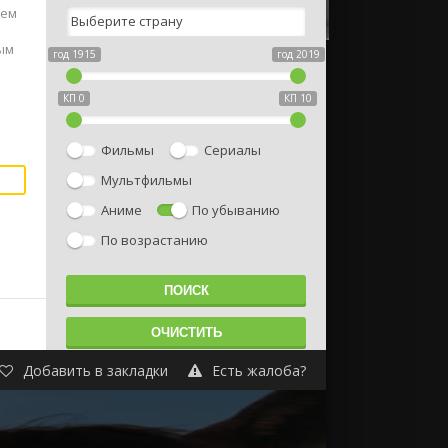
сем
ым
год 1915
год 2019
КП 0
КП 10
Фильмы
Сериалы
Мультфильмы
Аниме
По убыванию
По возрастанию
Добавить в закладки
Есть жалоба?