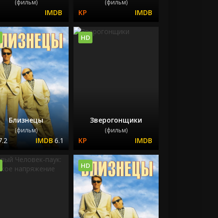
(фильм)
(фильм)
HD
Близнецы
Зверогонщики
(фильм)
(фильм)
7.2
6.1
HD