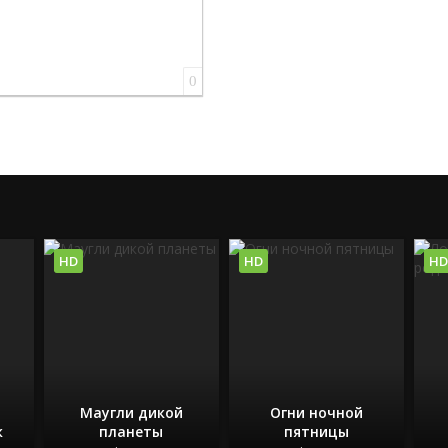
0
HD
HD
HD
Маугли дикой
Огни ночной
к
планеты
пятницы