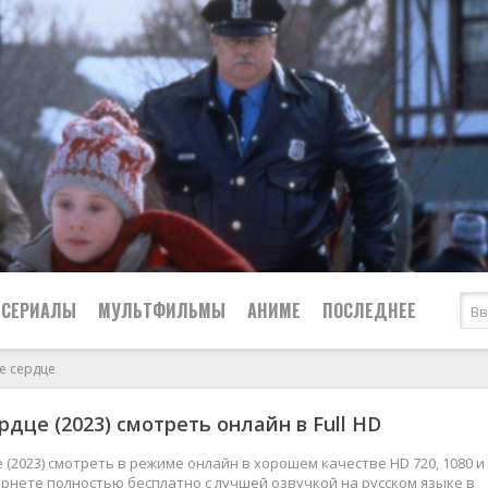
СЕРИАЛЫ
МУЛЬТФИЛЬМЫ
АНИМЕ
ПОСЛЕДНЕЕ
е сердце
Все
Криминал
рдце (2023) смотреть онлайн в Full HD
Боевики
Мелодрамы
Военные
2024
Приключения
 (2023) смотреть в режиме онлайн в хорошем качестве HD 720, 1080 и
рнете полностью бесплатно с лучшей озвучкой на русском языке в