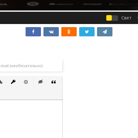
Свет
 список
ванный список
тавить ссылку
Вставить защищенную ссылку
Вставить смайлик
Вставка скрытого текста
Вставка цитаты