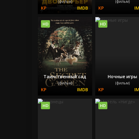
(фильм)
(фильм)
HD
HD
Таинственный сад
Ночные игры
(фильм)
(фильм)
HD
HD