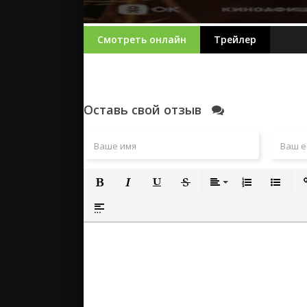
Смотреть онлайн
Трейлер
Оставь свой отзыв
Полужирный
Курсив
Подчеркнутый
Зачеркнутый
Выравнивание
Нумерованный
Маркиро
Вс
Вставка спойлера