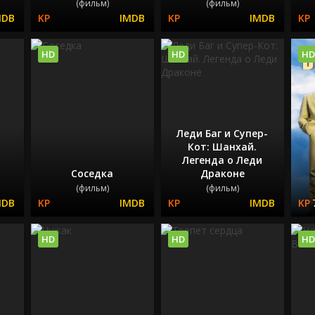
(фильм)
(фильм)
HD
HD
HD
Леди Баг и Супер-
Кот: Шанхай.
Легенда о Леди
Соседка
Драконе
(фильм)
(фильм)
HD
HD
HD