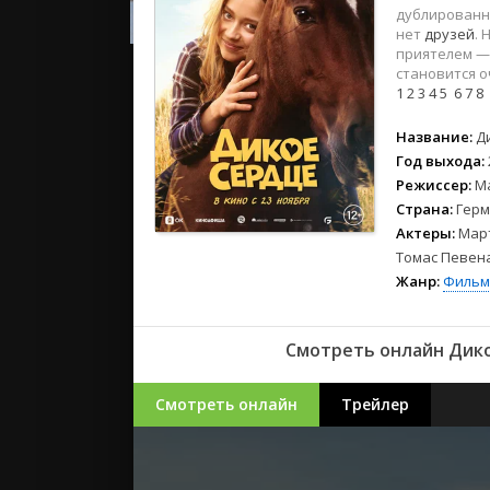
2023
дублированн
2022
нет
друзей
.
приятелем —
2021
становится о
1
2
3
4
5
6
7
8
Русские
Название:
Д
СССР
Год выхода:
Зарубежн
Режиссер:
М
Страна:
Герм
Актеры:
Март
Томас Певена
Жанр:
Фильм
Смотреть онлайн Дикое
Смотреть онлайн
Трейлер