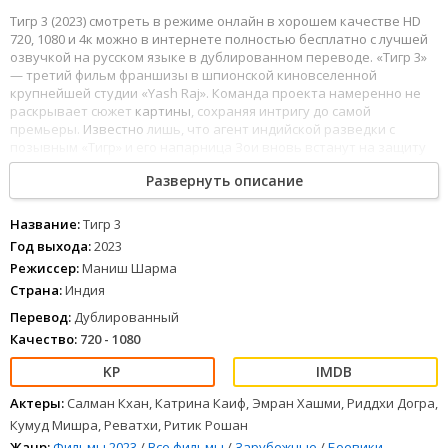
Тигр 3 (2023) смотреть в режиме онлайн в хорошем качестве HD
720, 1080 и 4к можно в интернете полностью бесплатно с лучшей
озвучкой на русском языке в дублированном переводе. «Тигр 3»
— третий фильм франшизы в шпионской киновселенной
крупнейшей студии «Yash Raj». Команда проекта намеренно не
раскрывает сюжет
картины
, сохраняя интригу до самой
премьеры.
Известно
лишь, что агент индийской разведки с
позывным «Тигр» и его напарница Зои вновь встанут на защиту
справедливости.
Развернуть описание
1
2
3
4
5
6
7
8
Название:
Тигр 3
Год выхода:
2023
Режиссер:
Маниш Шарма
Страна:
Индия
Перевод:
Дублированный
Качество:
720 - 1080
Актеры:
Салман Кхан, Катрина Каиф, Эмран Хашми, Риддхи Догра,
Кумуд Мишра, Реватхи, Ритик Рошан
Жанр:
Фильмы 2023
/
Все фильмы
/
Зарубежные
/
Боевики