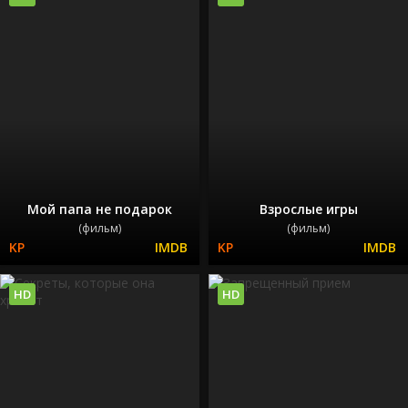
Мой папа не подарок
Взрослые игры
(фильм)
(фильм)
HD
HD