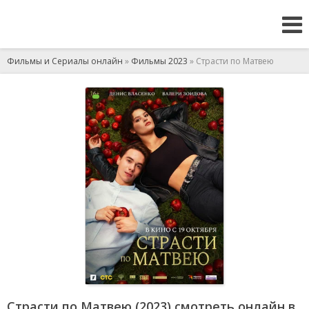
Фильмы и Сериалы онлайн
»
Фильмы 2023
» Страсти по Матвею
Страсти по Матвею (2023) смотреть онлайн в