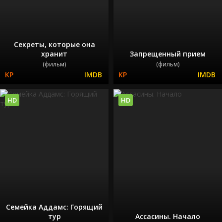
Секреты, которые она
хранит
Запрещенный прием
(фильм)
(фильм)
HD
HD
Семейка Аддамс: Горящий
тур
Ассасины. Начало