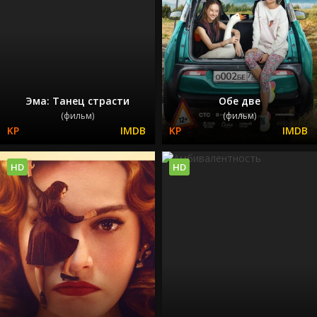
Эма: Танец страсти
Обе две
(фильм)
(фильм)
HD
HD