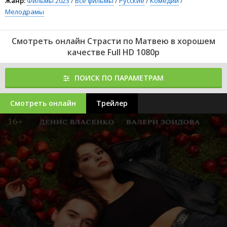
Жанр:
Фильмы 2023
/
Все фильмы
/
Русские
/
Комедии
/
Мелодрамы
Смотреть онлайн Страсти по Матвею в хорошем
качестве Full HD 1080p
ПОИСК ПО ПАРАМЕТРАМ
Смотреть онлайн
Трейлер