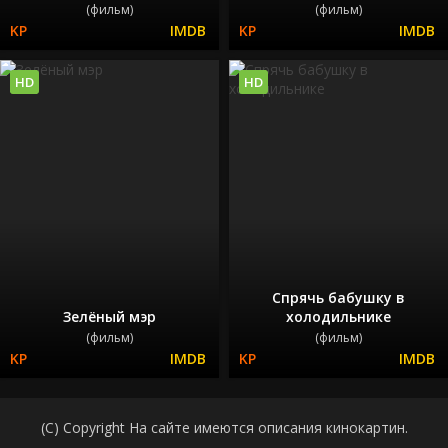
(фильм)
(фильм)
HD
HD
Спрячь бабушку в
Зелёный мэр
холодильнике
(фильм)
(фильм)
(C) Copyright На сайте имеются описания кинокартин.