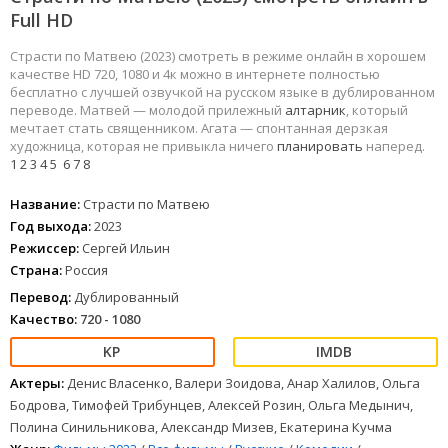
Full HD
Страсти по Матвею (2023) смотреть в режиме онлайн в хорошем
качестве HD 720, 1080 и 4к можно в интернете полностью
бесплатно с лучшей озвучкой на русском языке в дублированном
переводе. Матвей — молодой прилежный
алтарник
, который
мечтает стать священником. Агата — спонтанная дерзкая
художница, которая не привыкла ничего
планировать
наперед.
1
2
3
4
5
6
7
8
Название:
Страсти по Матвею
Год выхода:
2023
Режиссер:
Сергей Ильин
Страна:
Россия
Перевод:
Дублированный
Качество:
720 - 1080
Актеры:
Денис Власенко, Валери Зоидова, Анар Халилов, Ольга
Бодрова, Тимофей Трибунцев, Алексей Розин, Ольга Медынич,
Полина Синильникова, Александр Мизев, Екатерина Кучма