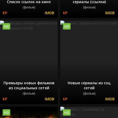
Список ссылок на кино
сериалы (ссылки)
(фильм)
(фильм)
HD
HD
Премьеры новых фильмов
Новые сериалы из соц
из социальных сетей
сетей
(фильм)
(фильм)
HD
HD