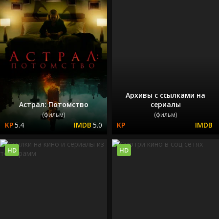
Архивы с ссылками на
Астрал: Потомство
сериалы
(фильм)
(фильм)
5.4
5.0
HD
HD