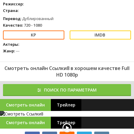
https://t.me/robocop_1_film
Режиссер:
https://t.me/poehavshaya_film2023
Страна:
https://t.me/nurnberg_film2023
https://t.me/chelovek_muravei_kvantomania
Перевод:
Дублированный
https://t.me/beshenstvo_film2023
Качество:
720 - 1080
https://t.me/bolshe_chem_lyudi_film
https://t.me/Renfield_kino2023
https://t.me/pravednik_kino2023
https://t.me/doroga_k_schastyu_film
Актеры:
Жанр:
---
1
2
3
4
5
6
7
8
Смотреть онлайн Ссылки8 в хорошем качестве Full
HD 1080p
ПОИСК ПО ПАРАМЕТРАМ
Смотреть онлайн
Трейлер
Смотреть онлайн
Трейлер