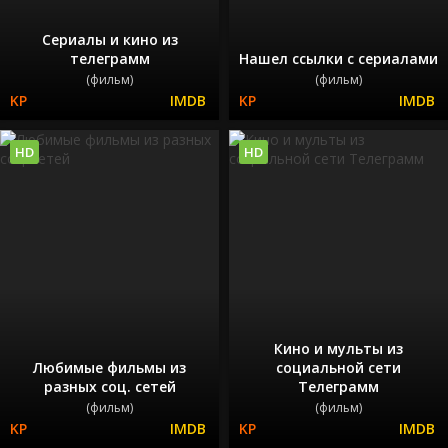
Сериалы и кино из
телеграмм
Нашел ссылки с сериалами
(фильм)
(фильм)
HD
HD
Кино и мульты из
Любимые фильмы из
социальной сети
разных соц. сетей
Телеграмм
(фильм)
(фильм)