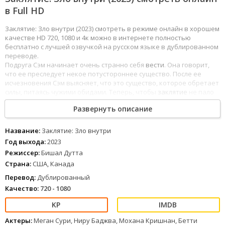
в Full HD
Заклятие: Зло внутри (2023) смотреть в режиме онлайн в хорошем
качестве HD 720, 1080 и 4к можно в интернете полностью
бесплатно с лучшей озвучкой на русском языке в дублированном
переводе.
Подруга Сэм начинает очень странно себя
вести
. Она говорит,
что ее преследует некое потустороннее существо. После ее
исчезновения Сэм выясняет, что это существо, которое обретает
силы, питаясь чужими обидами. Теперь, чтобы
заклятие
не пало
на нее саму, Сэм нужно выяснить, что мучило ее подругу.
Развернуть описание
1
2
3
4
5
6
7
8
Название:
Заклятие: Зло внутри
Год выхода:
2023
Режиссер:
Бишал Дутта
Страна:
США, Канада
Перевод:
Дублированный
Качество:
720 - 1080
Актеры:
Меган Сури, Ниру Баджва, Мохана Кришнан, Бетти