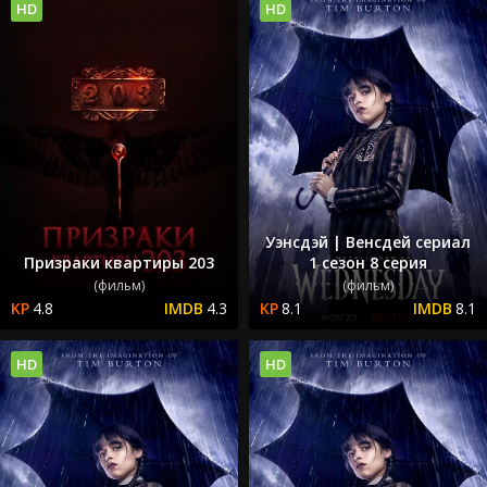
HD
HD
Уэнсдэй | Венсдей сериал
Призраки квартиры 203
1 сезон 8 серия
(фильм)
(фильм)
4.8
4.3
8.1
8.1
HD
HD