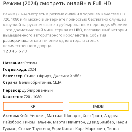
Режим (2024) смотреть онлайн в Full HD
Режим (2024) смотреть в режиме онлайн в хорошем качестве HD
720, 1080 и 4к можно в интернете полностью бесплатно с лучшей
озвучкой на русском языке в дублированном переводе. «Режим»
– это драматический мини-сериал от
HBO
, посвященный истории
вымышленного авторитарного королевства. События
разворачиваются
в течение одного года в стенах
величественного дворца.
1
2
3
4
5
6
7
8
Название:
Режим
Год выхода:
2024
Режиссер:
Стивен Фрирз, Джесика Хоббс
Страна:
Великобритания, США
Перевод:
Дублированный
Качество:
720 - 1080
Актеры:
Кейт Уинслет, Маттиас Шонартс, Хью Грант, Андреа
Райзборо, Гийом Гальенн, Марта Плимптон, Дэвид Бамбер, Генри
Гудман, Стэнли Таунсенд, Рори Кинэн, Карл Маркович, Пиппа