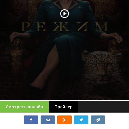
Смотреть онлайн
Трейлер