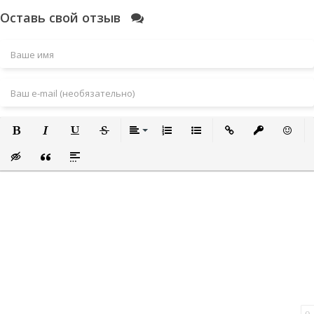
Оставь свой отзыв
Полужирный
Курсив
Подчеркнутый
Зачеркнутый
Выравнивание
Нумерованный список
Маркированный список
Вставить ссылку
Вставить за
Встави
Вставка скрытого текста
Вставка цитаты
Вставка спойлера