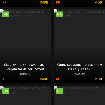
HD
HD
Ссылки на кинофильмы и
Кино, сериалы по ссылкам
сериалы из соц сетей
из соц. сетей
(фильм)
(фильм)
HD
HD