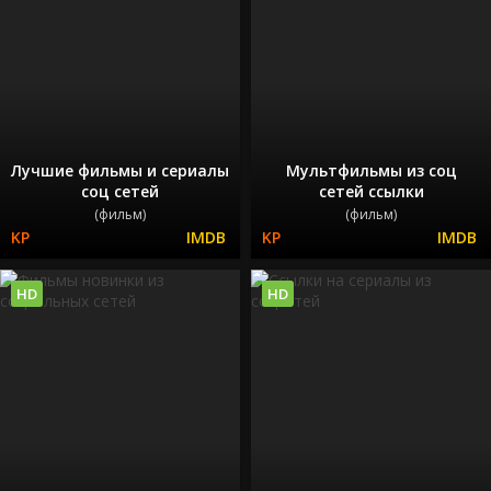
Лучшие фильмы и сериалы
Мультфильмы из соц
соц сетей
сетей ссылки
(фильм)
(фильм)
HD
HD